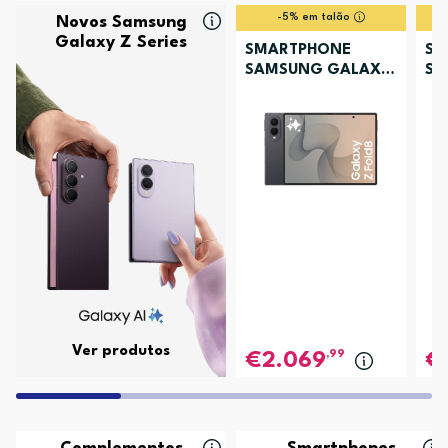
-5% em talão
Novos Samsung
Galaxy Z Series
SMARTPHONE
SM
SAMSUNG GALAXY
SA
Z FOLD8 256GB
Z 
GRAFITE
LA
Ver produtos
,99
2.069