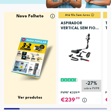
Até 10x Sem Juros
Novo Folheto
ASPIRADOR
TV
VERTICAL SEM FIOS
TU
BOSCH BCS711XXL
-27%
sobre PVPR
PVPR*
€329
,99
PVP
Ver produtos
,99
239