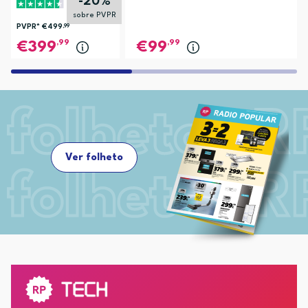
-20%
sobre PVPR
PVPR*
€499
,99
,99
,99
399
99
Ver folheto