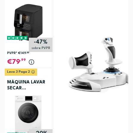
ELECTRONIA
TOWERCHEF
-47%
sobre PVPR
PVPR*
€149
,99
,99
79
Leva 3 Paga 2
MÁQUINA LAVAR
SECAR
ELECTRONIA
EC3107BR