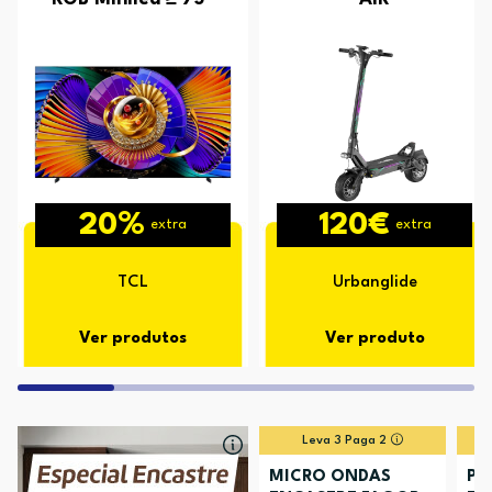
20%
120€
extra
extra
TCL
Urbanglide
Ver produtos
Ver produto
Leva 3 Paga 2
MICRO ONDAS
PL