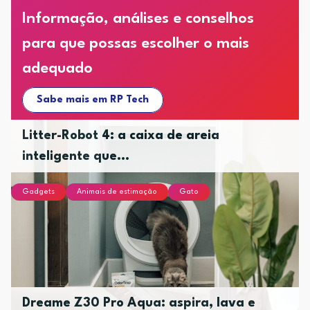
Informação, análises e conselhos
para que possas escolher o mais
adequado
Sabe mais em RP Tech
Litter-Robot 4: a caixa de areia
inteligente que...
Gadgets
Animais de estimação
Gato
Dreame Z30 Pro Aqua: aspira, lava e