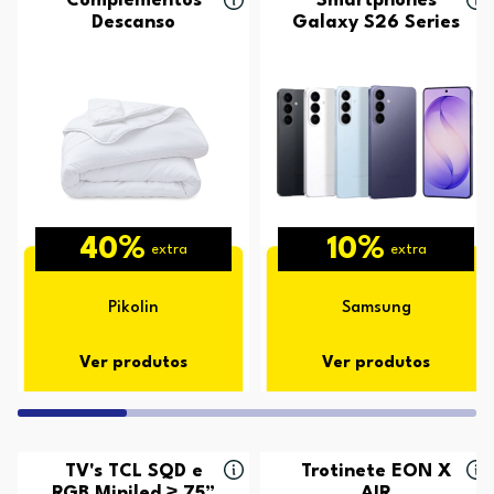
Complementos
Smartphones
Descanso
Galaxy S26 Series
40%
10%
extra
extra
Pikolin
Samsung
Ver produtos
Ver produtos
TV's TCL SQD e
Trotinete EON X
RGB Miniled ≥ 75”
AIR