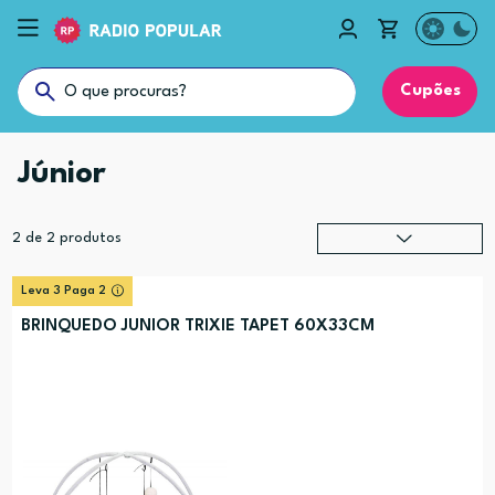
Cupões
Júnior
2
de
2
produtos
Relevância
?
Leva 3 Paga 2
Preço (mais alto)
BRINQUEDO JUNIOR TRIXIE TAPET 60X33CM
Preço (mais baixo)
Alfabética (A-Z)
Alfabética (Z-A)