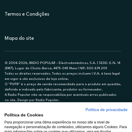
Termos e Condições
Mapa do site
© 2004-2026, RADIO POPULAR - Electrodomésticos, S.A. | SEDE: E.N. 14
(KM7), Lugar do Chiolo-Barca, 4475-045 Maia | NIF: 500 674 205
Todos os direitos reservados. Todos os preços incluem I.V.A. à taxa legal
em vigor e são exclusivos da loja online.
O "PVPR" é o preço de venda recomendado para o produto em questão,
definido e indicado pelo fabricante, produtor ou fornecedor.
A Radio Popular não se responsabiliza por eventuais erros publicados
no site. Design por Radio Popular.
Política de privacidade
** TAEG CARTÃO DE CRÉDITO RP/ON: 18,5%
Política de Cookies
Ex. para limite de crédito de €1.500, reembolsado em 12 meses, TAN
Para proporcionar uma ótima experiência no nosso site a nivel de
14,79%.
navegação e personalização de conteúdos, utilizamos alguns Cookies. Para
Crédito sujeito a aprovação pelo Cetelem, marca BNP Paribas Personal
mais informações sobre os cookies que utilizamos, veja em Ajustar.