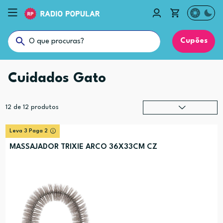
Cupões
Cuidados Gato
12
de
12
produtos
Relevância
?
Leva 3 Paga 2
Preço (mais alto)
MASSAJADOR TRIXIE ARCO 36X33CM CZ
Preço (mais baixo)
Alfabética (A-Z)
Alfabética (Z-A)