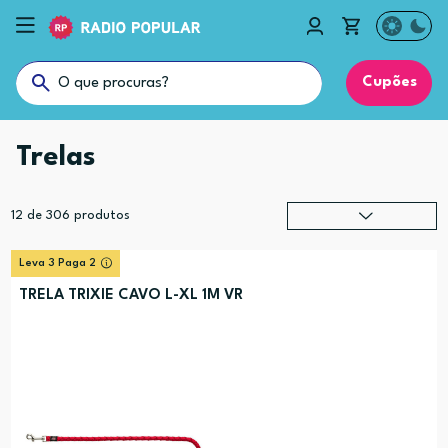
Cupões
Trelas
12
de
306
produtos
Relevância
?
Leva 3 Paga 2
Preço (mais alto)
TRELA TRIXIE CAVO L-XL 1M VR
Preço (mais baixo)
Alfabética (A-Z)
Alfabética (Z-A)