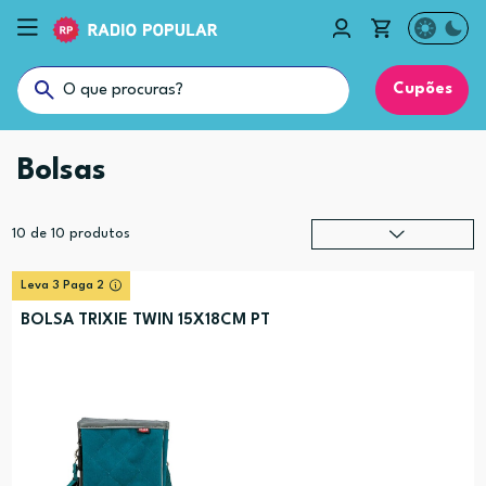
Cupões
Bolsas
10
de
10
produtos
Relevância
?
Leva 3 Paga 2
Preço (mais alto)
BOLSA TRIXIE TWIN 15X18CM PT
Preço (mais baixo)
Alfabética (A-Z)
Alfabética (Z-A)