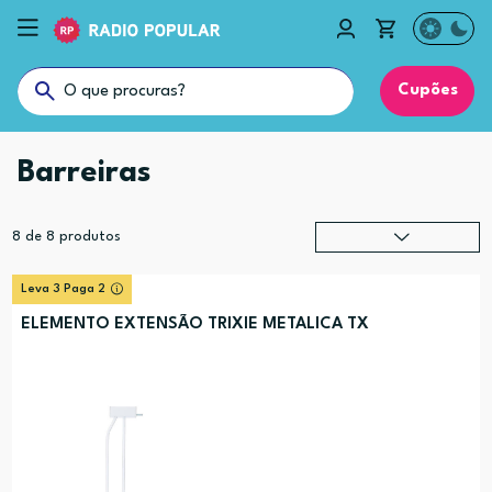
Cupões
Barreiras
8
de
8
produtos
Relevância
?
Leva 3 Paga 2
Preço (mais alto)
ELEMENTO EXTENSÃO TRIXIE METALICA TX
Preço (mais baixo)
Alfabética (A-Z)
Alfabética (Z-A)