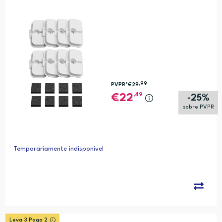
,99
PVPR*
€29
,49
22
-25%
sobre PVPR
Temporariamente indisponível
Leva 3 Paga 2