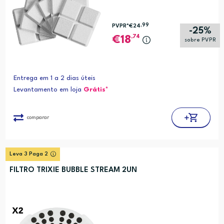
,99
PVPR*
€24
-25%
,74
18
sobre PVPR
Entrega em 1 a 2 dias úteis
Levantamento em loja
Grátis*
comparar
Leva 3 Paga 2
FILTRO TRIXIE BUBBLE STREAM 2UN