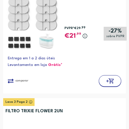
,99
PVPR*
€29
-27%
,99
21
sobre PVPR
Entrega em 1 a 2 dias úteis
Levantamento em loja
Grátis*
comparar
Leva 3 Paga 2
FILTRO TRIXIE FLOWER 2UN