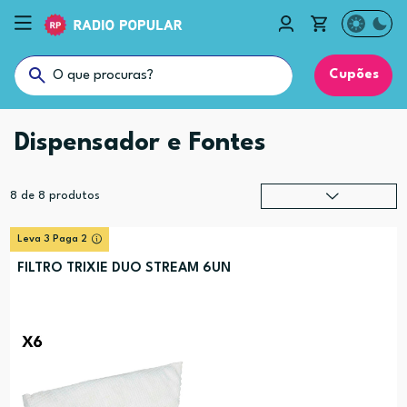
Cupões
Dispensador e Fontes
8
de
8
produtos
Relevância
?
Leva 3 Paga 2
Preço (mais alto)
FILTRO TRIXIE DUO STREAM 6UN
Preço (mais baixo)
Alfabética (A-Z)
Alfabética (Z-A)