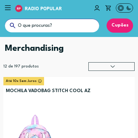
Cupões
Merchandising
12
de
197
produtos
Relevância
?
Até 10x Sem Juros
Preço (mais alto)
MOCHILA VADOBAG STITCH COOL AZ
Preço (mais baixo)
Alfabética (A-Z)
Alfabética (Z-A)