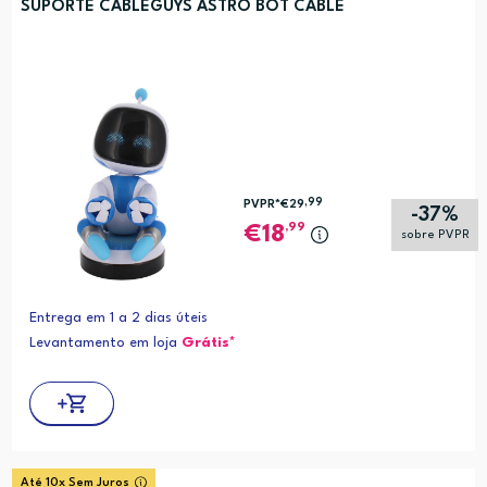
SUPORTE CABLEGUYS ASTRO BOT CABLE
,99
PVPR*
€29
-37%
,99
18
sobre PVPR
Entrega em 1 a 2 dias úteis
Levantamento em loja
Grátis*
Até 10x Sem Juros