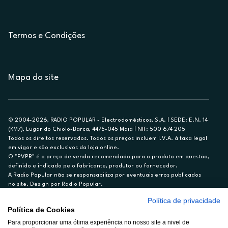
Termos e Condições
Mapa do site
© 2004-2026, RADIO POPULAR - Electrodomésticos, S.A. | SEDE: E.N. 14
(KM7), Lugar do Chiolo-Barca, 4475-045 Maia | NIF: 500 674 205
Todos os direitos reservados. Todos os preços incluem I.V.A. à taxa legal
em vigor e são exclusivos da loja online.
O "PVPR" é o preço de venda recomendado para o produto em questão,
definido e indicado pelo fabricante, produtor ou fornecedor.
A Radio Popular não se responsabiliza por eventuais erros publicados
no site. Design por Radio Popular.
Política de privacidade
** TAEG CARTÃO DE CRÉDITO RP/ON: 18,5%
Política de Cookies
Ex. para limite de crédito de €1.500, reembolsado em 12 meses, TAN
Para proporcionar uma ótima experiência no nosso site a nivel de
14,79%.