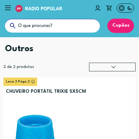
Cupões
Outros
2
de
2
produtos
Relevância
?
Leva 3 Paga 2
Preço (mais alto)
CHUVEIRO PORTÁTIL TRIXIE 5X5CM
Preço (mais baixo)
Alfabética (A-Z)
Alfabética (Z-A)