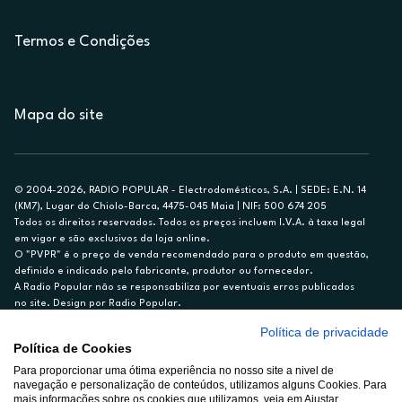
Termos e Condições
Mapa do site
© 2004-2026, RADIO POPULAR - Electrodomésticos, S.A. | SEDE: E.N. 14
(KM7), Lugar do Chiolo-Barca, 4475-045 Maia | NIF: 500 674 205
Todos os direitos reservados. Todos os preços incluem I.V.A. à taxa legal
em vigor e são exclusivos da loja online.
O "PVPR" é o preço de venda recomendado para o produto em questão,
definido e indicado pelo fabricante, produtor ou fornecedor.
A Radio Popular não se responsabiliza por eventuais erros publicados
no site. Design por Radio Popular.
Política de privacidade
** TAEG CARTÃO DE CRÉDITO RP/ON: 18,5%
Política de Cookies
Ex. para limite de crédito de €1.500, reembolsado em 12 meses, TAN
14,79%.
Para proporcionar uma ótima experiência no nosso site a nivel de
navegação e personalização de conteúdos, utilizamos alguns Cookies. Para
Crédito sujeito a aprovação pelo Cetelem, marca BNP Paribas Personal
mais informações sobre os cookies que utilizamos, veja em Ajustar.
Finance, S.A., Sucursal em Portugal. Informe-se no 21 721 90 00 (dias