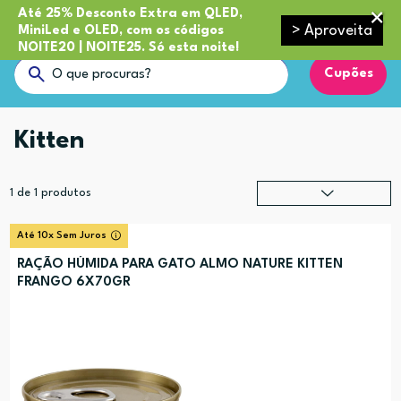
Até 25% Desconto Extra em QLED,
> Aproveita
MiniLed e OLED, com os códigos
NOITE20 | NOITE25. Só esta noite!
Cupões
Kitten
1
de
1
produtos
Relevância
?
Até 10x Sem Juros
Preço (mais alto)
RAÇÃO HÚMIDA PARA GATO ALMO NATURE KITTEN
FRANGO 6X70GR
Preço (mais baixo)
Alfabética (A-Z)
Alfabética (Z-A)