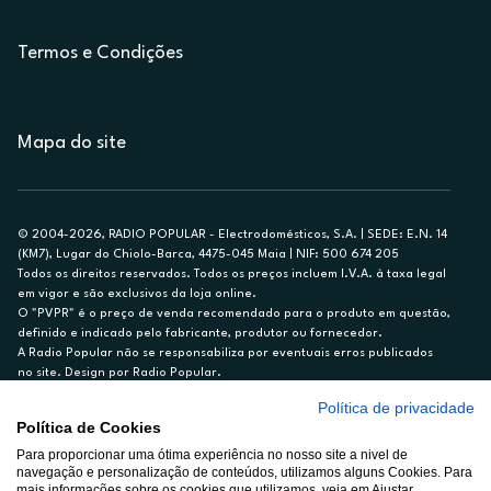
Termos e Condições
Mapa do site
© 2004-2026, RADIO POPULAR - Electrodomésticos, S.A. | SEDE: E.N. 14
(KM7), Lugar do Chiolo-Barca, 4475-045 Maia | NIF: 500 674 205
Todos os direitos reservados. Todos os preços incluem I.V.A. à taxa legal
em vigor e são exclusivos da loja online.
O "PVPR" é o preço de venda recomendado para o produto em questão,
definido e indicado pelo fabricante, produtor ou fornecedor.
A Radio Popular não se responsabiliza por eventuais erros publicados
no site. Design por Radio Popular.
Política de privacidade
** TAEG CARTÃO DE CRÉDITO RP/ON: 18,5%
Política de Cookies
Ex. para limite de crédito de €1.500, reembolsado em 12 meses, TAN
Para proporcionar uma ótima experiência no nosso site a nivel de
14,79%.
navegação e personalização de conteúdos, utilizamos alguns Cookies. Para
Crédito sujeito a aprovação pelo Cetelem, marca BNP Paribas Personal
mais informações sobre os cookies que utilizamos, veja em Ajustar.