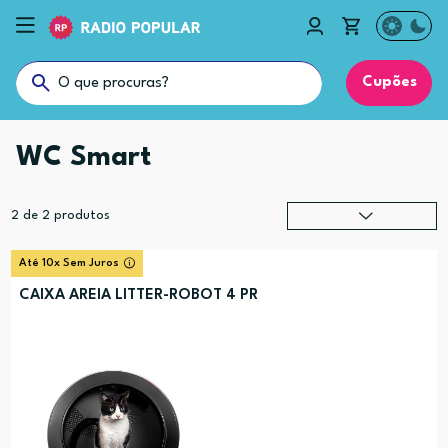
Cupões
WC Smart
2
de
2
produtos
Relevância
?
Até 10x Sem Juros
Preço (mais alto)
CAIXA AREIA LITTER-ROBOT 4 PR
Preço (mais baixo)
Alfabética (A-Z)
Alfabética (Z-A)