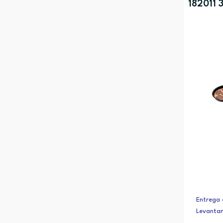
182011 
Entrega 
Levanta