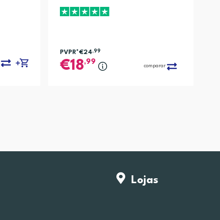
PVPR*
€24
,99
,99
18
comparar
Lojas