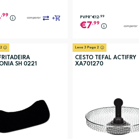
,99
4
PVPR*
€12
,99
comparar
,99
7
comparar
 2
Leva 3 Paga 2
FRITADEIRA
CESTO TEFAL ACTIFRY
ONIA SH 0221
XA701270