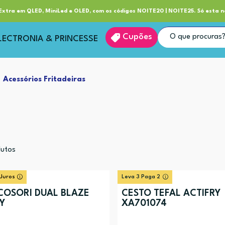
ube RP+
Entrega
xtra em QLED, MiniLed e OLED, com os códigos NOITE20 | NOITE25. Só esta n
Cupões
LECTRONIA & PRINCESSE
Acessórios Fritadeiras
utos
 Juros
Leva 3 Paga 2
COSORI DUAL BLAZE
CESTO TEFAL ACTIFRY
Y
XA701074