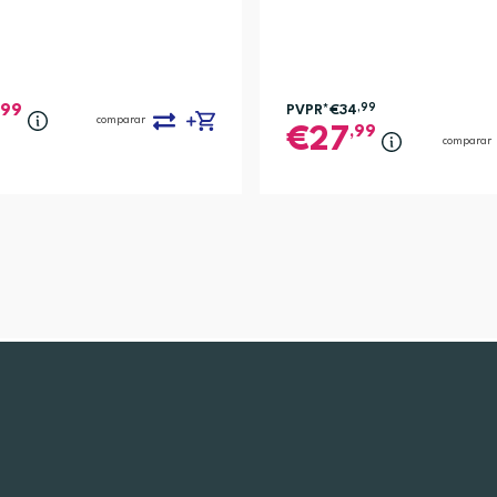
,99
PVPR*
€34
,99
comparar
,99
27
comparar