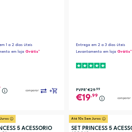
em 1 a 2 dias úteis
Entrega em 2 a 3 dias úteis
mento em loja
Grátis*
Levantamento em loja
Grátis*
9
PVPR*
€29
,99
comparar
,99
19
comparar
 Juros
Até 10x Sem Juros
INCESS 5 ACESSÓRIO
SET PRINCESS 5 ACESS