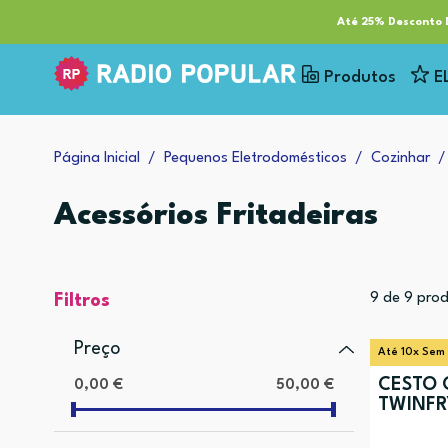
RP Tech
ESG & Sustentabilidade
Serviços
Cl
Até 25% Desconto E
Produtos
E
Página Inicial
Pequenos Eletrodomésticos
Cozinhar
Acessórios Fritadeiras
9
de
9
prod
Filtros
Preço
Até 10x Sem
CESTO 
0,00 €
50,00 €
TWINFR