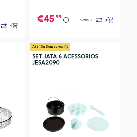
,99
45
comparar
Até 10x Sem Juros
SET JATA 6 ACESSÓRIOS
JESA2090