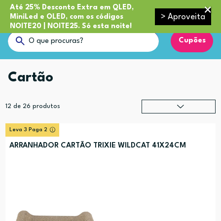
Até 25% Desconto Extra em QLED,
> Aproveita
MiniLed e OLED, com os códigos
NOITE20 | NOITE25. Só esta noite!
Cupões
Cartão
12
de
26
produtos
Relevância
?
Leva 3 Paga 2
Preço (mais alto)
ARRANHADOR CARTÃO TRIXIE WILDCAT 41X24CM
Preço (mais baixo)
Alfabética (A-Z)
Alfabética (Z-A)