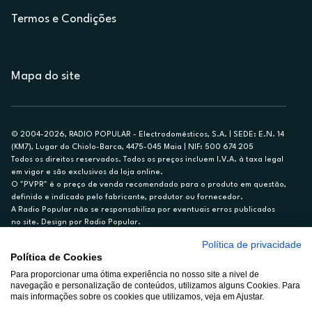
Termos e Condições
Mapa do site
© 2004-2026, RADIO POPULAR - Electrodomésticos, S.A. | SEDE: E.N. 14
(KM7), Lugar do Chiolo-Barca, 4475-045 Maia | NIF: 500 674 205
Todos os direitos reservados. Todos os preços incluem I.V.A. à taxa legal
em vigor e são exclusivos da loja online.
O "PVPR" é o preço de venda recomendado para o produto em questão,
definido e indicado pelo fabricante, produtor ou fornecedor.
A Radio Popular não se responsabiliza por eventuais erros publicados
no site. Design por Radio Popular.
Política de privacidade
** TAEG CARTÃO DE CRÉDITO RP/ON: 18,5%
Política de Cookies
Ex. para limite de crédito de €1.500, reembolsado em 12 meses, TAN
14,79%.
Para proporcionar uma ótima experiência no nosso site a nivel de
navegação e personalização de conteúdos, utilizamos alguns Cookies. Para
Crédito sujeito a aprovação pelo Cetelem, marca BNP Paribas Personal
mais informações sobre os cookies que utilizamos, veja em Ajustar.
Finance, S.A., Sucursal em Portugal. Informe-se no 21 721 90 00 (dias
úteis, 9-20h).