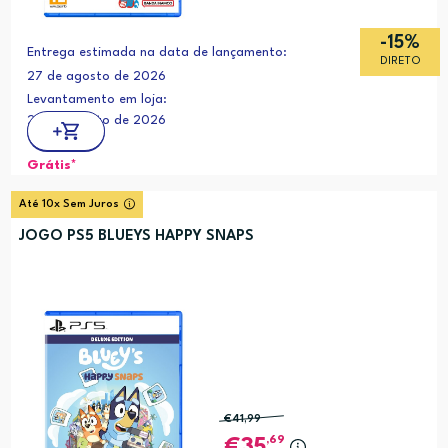
-15%
Entrega estimada na data de lançamento:
DIRETO
27 de agosto de 2026
Levantamento em loja:
27 de agosto de 2026
Grátis*
Até 10x Sem Juros
JOGO PS5 BLUEYS HAPPY SNAPS
€41
,99
,69
35