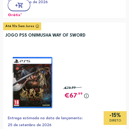
27 de agosto de 2026
Grátis*
Até 10x Sem Juros
JOGO PS5 ONIMUSHA WAY OF SWORD
€79
,99
,99
67
-15%
Entrega estimada na data de lançamento:
DIRETO
25 de setembro de 2026