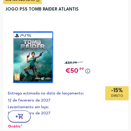
Até 10x Sem Juros
JOGO PS5 TOMB RAIDER ATLANTIS
€59
,99
,99
50
-15%
Entrega estimada na data de lançamento:
DIRETO
12 de fevereiro de 2027
Levantamento em loja:
12 de fevereiro de 2027
Grátis*