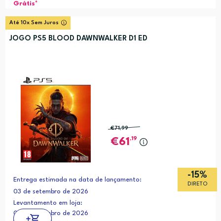
Grátis*
Até 10x Sem Juros
JOGO PS5 BLOOD DAWNWALKER D1 ED
€71
,99
,19
61
-15%
Entrega estimada na data de lançamento:
DIRETO
03 de setembro de 2026
Levantamento em loja:
03 de setembro de 2026