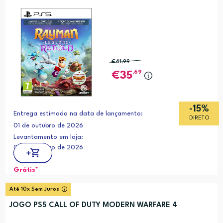
€41
,99
,69
35
-15%
Entrega estimada na data de lançamento:
DIRETO
01 de outubro de 2026
Levantamento em loja:
01 de outubro de 2026
Grátis*
Até 10x Sem Juros
JOGO PS5 CALL OF DUTY MODERN WARFARE 4