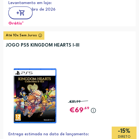
Levantamento em loja:
25 de setembro de 2026
Grátis*
Até 10x Sem Juros
JOGO PS5 KINGDOM HEARTS I-III
€81
,99
,69
69
-15%
Entrega estimada na data de lançamento:
DIRETO