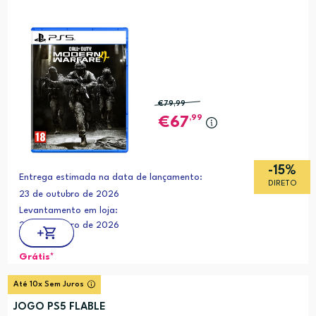
€79
,99
,99
67
-15%
Entrega estimada na data de lançamento:
DIRETO
23 de outubro de 2026
Levantamento em loja:
23 de outubro de 2026
Grátis*
Até 10x Sem Juros
JOGO PS5 FLABLE