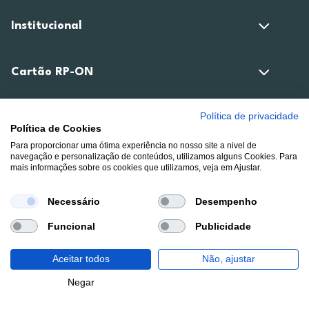
Institucional
Cartão RP-ON
Política de privacidade
Campanhas
Política de Cookies
Para proporcionar uma ótima experiência no nosso site a nivel de
navegação e personalização de conteúdos, utilizamos alguns Cookies. Para
Compra Online
mais informações sobre os cookies que utilizamos, veja em Ajustar.
Necessário
Desempenho
Área de Cliente
Funcional
Publicidade
Estamos contigo
Aceitar todos
Não, ajustar
Filtros
Negar
Opinião