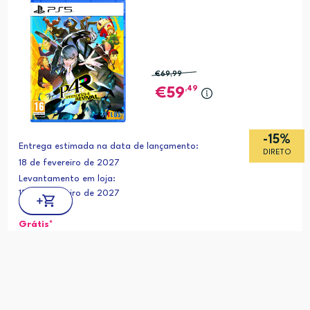
€69
,99
,49
59
-15%
Entrega estimada na data de lançamento:
DIRETO
18 de fevereiro de 2027
Levantamento em loja:
18 de fevereiro de 2027
Grátis*