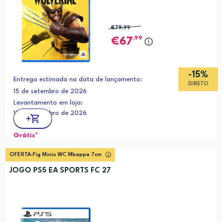
€79
,99
,99
67
-15%
Entrega estimada na data de lançamento:
DIRETO
15 de setembro de 2026
Levantamento em loja:
15 de setembro de 2026
Grátis*
OFERTA:
Fig Minix WC Mbappe 7cm
JOGO PS5 EA SPORTS FC 27