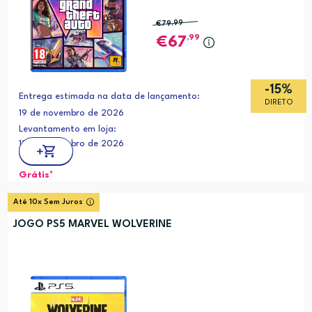
€79
,99
,99
67
-15%
Entrega estimada na data de lançamento:
DIRETO
19 de novembro de 2026
Levantamento em loja:
19 de novembro de 2026
Grátis*
Até 10x Sem Juros
JOGO PS5 MARVEL WOLVERINE