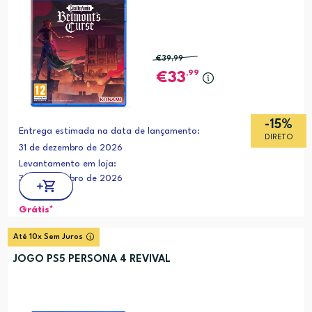
€39
,99
,99
33
-15%
Entrega estimada na data de lançamento:
DIRETO
31 de dezembro de 2026
Levantamento em loja:
31 de dezembro de 2026
Grátis*
Até 10x Sem Juros
JOGO PS5 PERSONA 4 REVIVAL