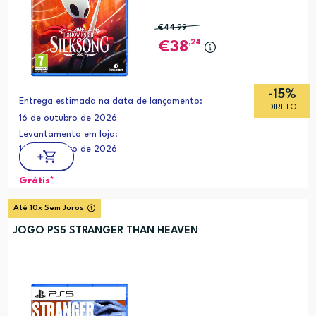
€44
,99
,24
38
-15%
Entrega estimada na data de lançamento:
DIRETO
16 de outubro de 2026
Levantamento em loja:
16 de outubro de 2026
Grátis*
Até 10x Sem Juros
JOGO PS5 STRANGER THAN HEAVEN