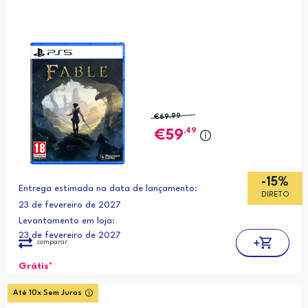
€69
,99
,49
59
-15%
Entrega estimada na data de lançamento:
DIRETO
23 de fevereiro de 2027
Levantamento em loja:
23 de fevereiro de 2027
comparar
Grátis*
Até 10x Sem Juros