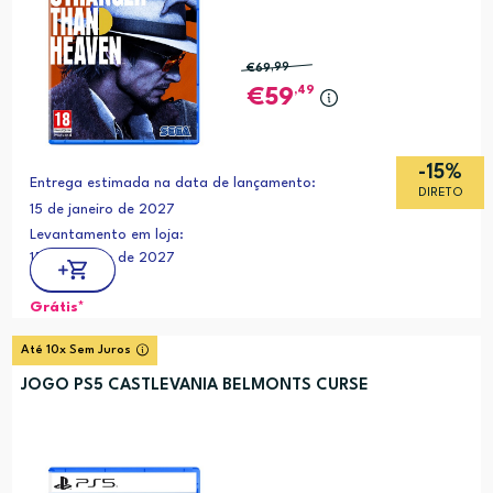
€69
,99
,49
59
-15%
Entrega estimada na data de lançamento:
DIRETO
15 de janeiro de 2027
Levantamento em loja:
15 de janeiro de 2027
Grátis*
Até 10x Sem Juros
JOGO PS5 CASTLEVANIA BELMONTS CURSE