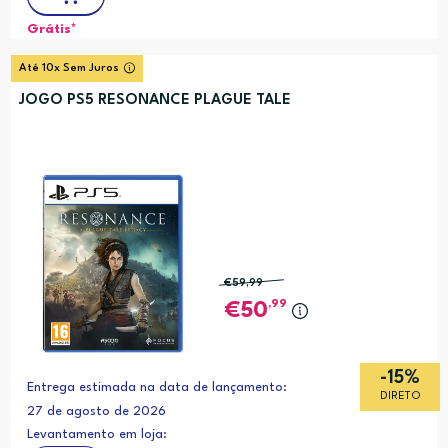
Grátis*
Até 10x Sem Juros
JOGO PS5 RESONANCE PLAGUE TALE
€59
,99
,99
50
-15%
Entrega estimada na data de lançamento:
DIRETO
27 de agosto de 2026
Levantamento em loja: