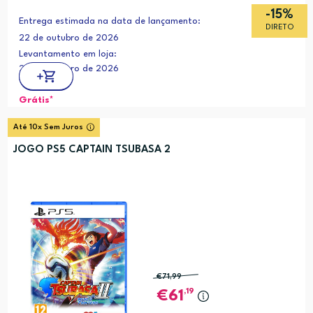
-15%
Entrega estimada na data de lançamento:
DIRETO
22 de outubro de 2026
Levantamento em loja:
22 de outubro de 2026
Grátis*
Até 10x Sem Juros
JOGO PS5 CAPTAIN TSUBASA 2
€71
,99
,19
61