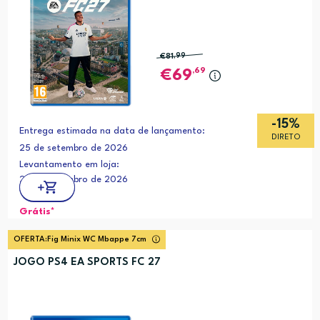
€81
,99
,69
69
-15%
Entrega estimada na data de lançamento:
DIRETO
25 de setembro de 2026
Levantamento em loja:
25 de setembro de 2026
Grátis*
OFERTA:
Fig Minix WC Mbappe 7cm
JOGO PS4 EA SPORTS FC 27