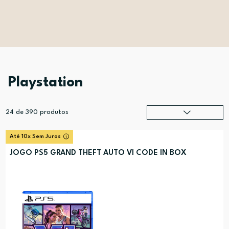
Playstation
24
de
390
produtos
Relevância
?
Até 10x Sem Juros
Preço (mais alto)
JOGO PS5 GRAND THEFT AUTO VI CODE IN BOX
Preço (mais baixo)
Alfabética (A-Z)
Alfabética (Z-A)