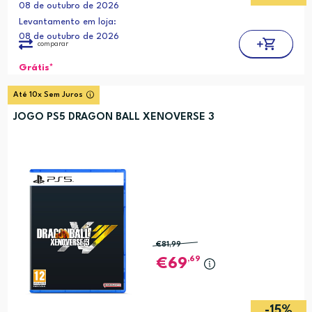
08 de outubro de 2026
Levantamento em loja:
08 de outubro de 2026
comparar
Grátis*
Até 10x Sem Juros
JOGO PS5 DRAGON BALL XENOVERSE 3
€81
,99
,69
69
-15%