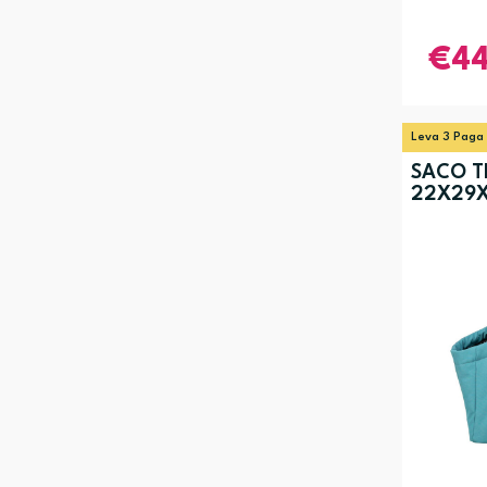
4
Leva 3 Paga
SACO TR
22X29