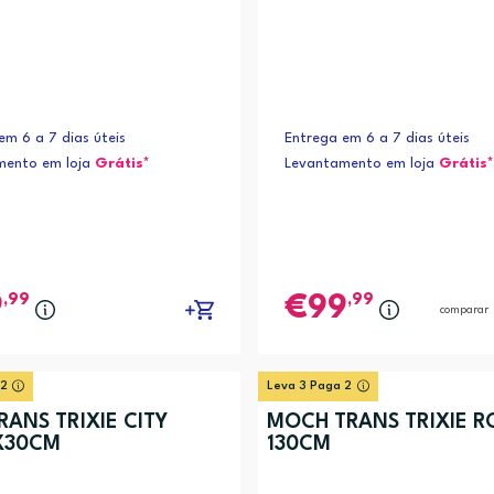
em 6 a 7 dias úteis
Entrega em 6 a 7 dias úteis
mento em loja
Grátis*
Levantamento em loja
Grátis*
,99
,99
9
99
comparar
 2
Leva 3 Paga 2
RANS TRIXIE CITY
MOCH TRANS TRIXIE RO
X30CM
130CM