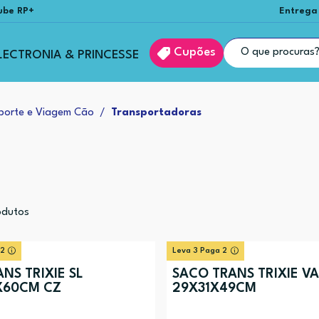
ube RP+
Entrega
Cupões
LECTRONIA & PRINCESSE
porte e Viagem Cão
Transportadoras
dutos
 2
Leva 3 Paga 2
NS TRIXIE SL
SACO TRANS TRIXIE VA
X60CM CZ
29X31X49CM