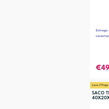
Entrega 
Levanta
4
Leva 3 Paga
SACO T
40X20