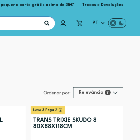
 pequeno porte grátis acima de 35€*
Trocas e Devoluções
PT
Relevância
?
Ordenar por:
Relevância
?
Leva 3 Paga 2
Preço (mais alto)
L
TRANS TRIXIE SKUDO 8
80X88X118CM
Preço (mais baixo)
Alfabética (A-Z)