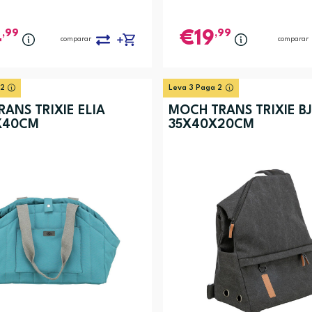
,99
,99
4
19
comparar
comparar
 2
Leva 3 Paga 2
ANS TRIXIE ELIA
MOCH TRANS TRIXIE B
X40CM
35X40X20CM