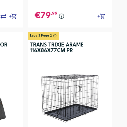
,99
79
Leva 3 Paga 2
JOR
TRANS TRIXIE ARAME
116X86X77CM PR