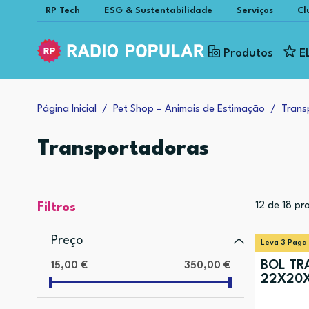
RP Tech
ESG & Sustentabilidade
Serviços
Cl
Produtos
E
Página Inicial
Pet Shop – Animais de Estimação
Trans
Transportadoras
12
de
18
pro
Filtros
Preço
Leva 3 Paga
BOL TRA
15,00 €
350,00 €
22X20