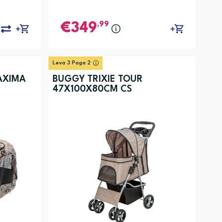
,99
349
Leva 3 Paga 2
AXIMA
BUGGY TRIXIE TOUR
47X100X80CM CS