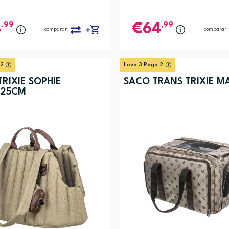
,99
,99
4
64
comparar
comparar
 2
Leva 3 Paga 2
RIXIE SOPHIE
SACO TRANS TRIXIE M
X25CM