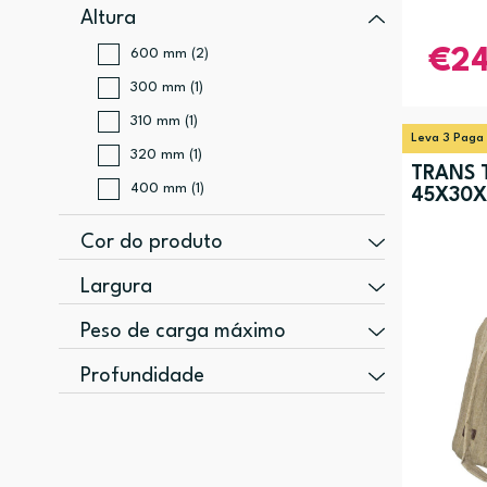
Altura
600 mm (2)
2
300 mm (1)
310 mm (1)
Leva 3 Paga
320 mm (1)
TRANS T
400 mm (1)
45X30
Cor do produto
Bege (1)
Largura
Bege, Castanho (1)
220 mm (2)
Peso de carga máximo
Cinzento (1)
290 mm (1)
8 kg (2)
Profundidade
Preto, Cinzento (1)
330 mm (1)
9 kg (1)
200 mm (4)
350 mm (1)
490 mm (1)
400 mm (1)
540 mm (1)