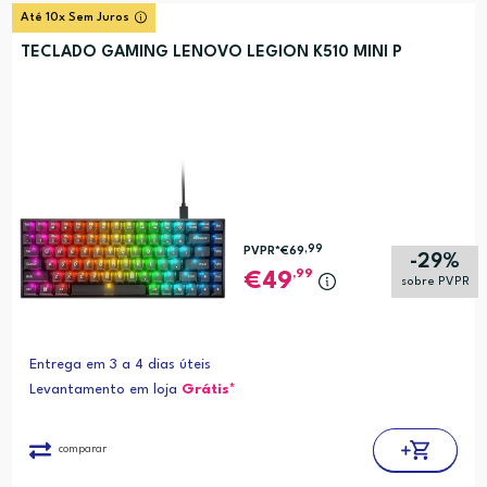
Até 10x Sem Juros
TECLADO GAMING LENOVO LEGION K510 MINI P
,99
PVPR*
€69
-29%
,99
49
sobre PVPR
Entrega em 3 a 4 dias úteis
Levantamento em loja
Grátis*
comparar