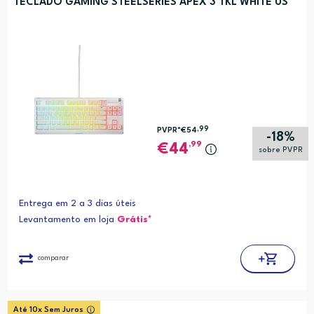
TECLADO GAMING STEELSERIES APEX 3 TKL WHITE US
,99
PVPR*
€54
-18%
,99
44
sobre PVPR
Entrega em 2 a 3 dias úteis
Levantamento em loja
Grátis*
comparar
Até 10x Sem Juros