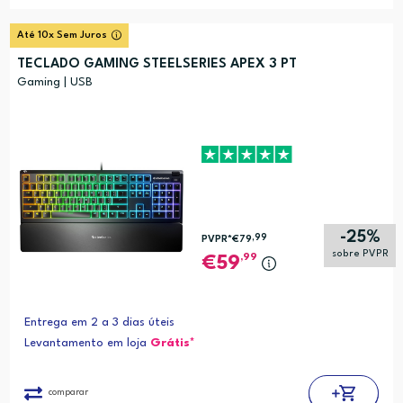
Até 10x Sem Juros
TECLADO GAMING STEELSERIES APEX 3 PT
Gaming | USB
-25%
,99
PVPR*
€79
sobre PVPR
,99
59
Entrega em 2 a 3 dias úteis
Levantamento em loja
Grátis*
comparar