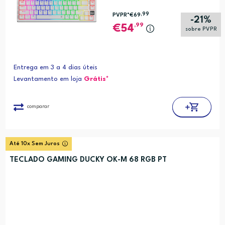
,99
PVPR*
€69
-21%
,99
54
sobre PVPR
Entrega em 3 a 4 dias úteis
Levantamento em loja
Grátis*
comparar
Até 10x Sem Juros
TECLADO GAMING DUCKY OK-M 68 RGB PT