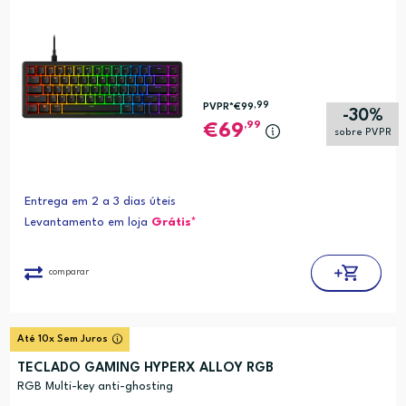
,99
PVPR*
€99
-30%
,99
69
sobre PVPR
Entrega em 2 a 3 dias úteis
Levantamento em loja
Grátis*
comparar
Até 10x Sem Juros
TECLADO GAMING HYPERX ALLOY RGB
RGB Multi-key anti-ghosting