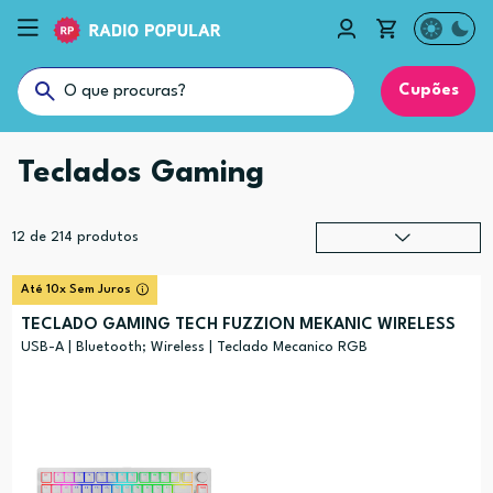
Cupões
Teclados Gaming
12
de
214
produtos
Relevância
?
Até 10x Sem Juros
Preço (mais alto)
TECLADO GAMING TECH FUZZION MEKANIC WIRELESS
Preço (mais baixo)
USB-A | Bluetooth; Wireless | Teclado Mecanico RGB
Alfabética (A-Z)
Alfabética (Z-A)