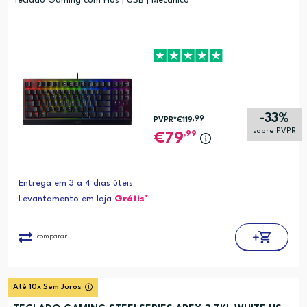
Teclado Gaming com Fios | USB | Mecânico
-33%
,99
PVPR*
€119
sobre PVPR
,99
79
Entrega em 3 a 4 dias úteis
Levantamento em loja
Grátis*
comparar
Até 10x Sem Juros