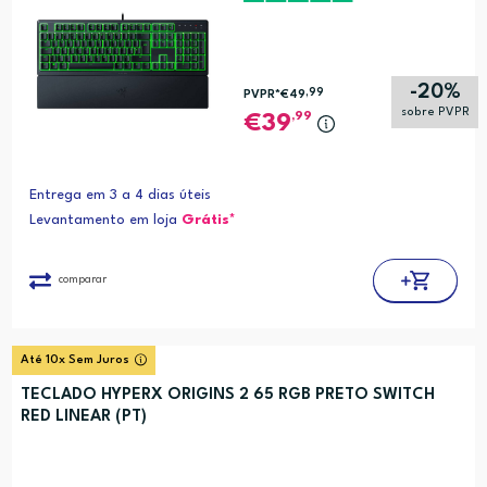
-20%
,99
PVPR*
€49
sobre PVPR
,99
39
Entrega em 3 a 4 dias úteis
Levantamento em loja
Grátis*
comparar
Até 10x Sem Juros
TECLADO HYPERX ORIGINS 2 65 RGB PRETO SWITCH
RED LINEAR (PT)