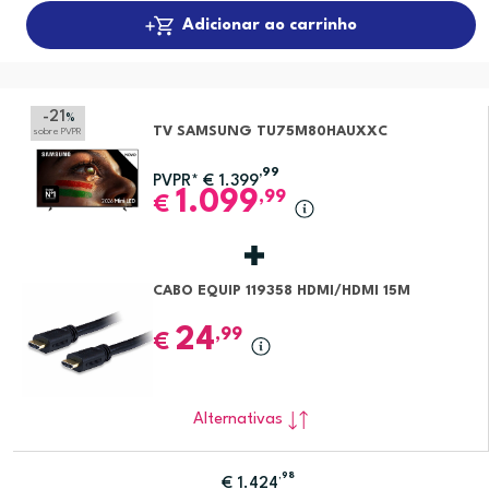
Adicionar ao carrinho
-21
%
TV SAMSUNG TU75M80HAUXXC
sobre PVPR
,99
PVPR*
€
1.399
1.099
,99
€
CABO EQUIP 119358 HDMI/HDMI 15M
24
,99
€
Alternativas
,98
€
1.424