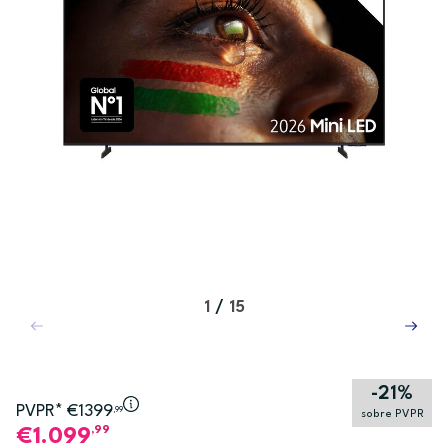
1
/
15
-21%
PVPR* €1399
,99
sobre PVPR
,99
1.099