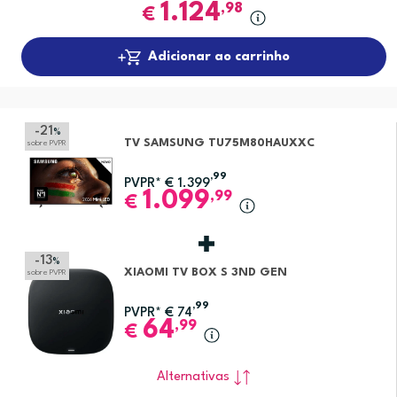
1.124
,98
€
Adicionar ao carrinho
-21
%
TV SAMSUNG TU75M80HAUXXC
sobre PVPR
,99
PVPR*
€
1.399
1.099
,99
€
-13
%
XIAOMI TV BOX S 3ND GEN
sobre PVPR
,99
PVPR*
€
74
64
,99
€
Alternativas