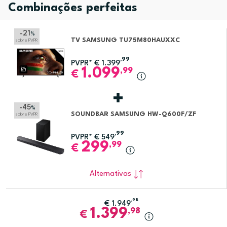
Combinações perfeitas
-21
%
TV SAMSUNG TU75M80HAUXXC
sobre PVPR
,99
PVPR*
€
1.399
1.099
,99
€
-45
%
SOUNDBAR SAMSUNG HW-Q600F/ZF
sobre PVPR
,99
PVPR*
€
549
299
,99
€
Alternativas
,98
€
1.949
1.399
,98
€