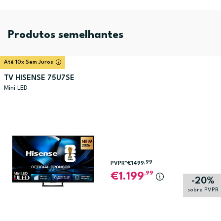
Produtos semelhantes
Até 10x Sem Juros
TV HISENSE 75U7SE
Mini LED
,99
PVPR*
€1499
,99
1.199
-20%
sobre PVPR