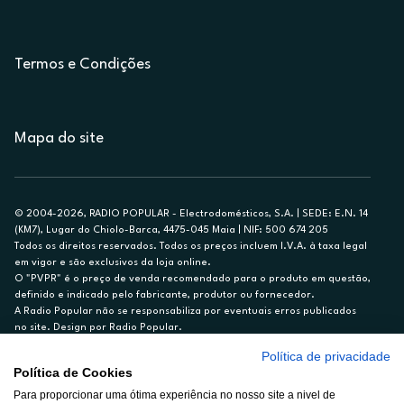
Termos e Condições
Mapa do site
© 2004-2026, RADIO POPULAR - Electrodomésticos, S.A. | SEDE: E.N. 14
(KM7), Lugar do Chiolo-Barca, 4475-045 Maia | NIF: 500 674 205
Todos os direitos reservados. Todos os preços incluem I.V.A. à taxa legal
em vigor e são exclusivos da loja online.
O "PVPR" é o preço de venda recomendado para o produto em questão,
definido e indicado pelo fabricante, produtor ou fornecedor.
A Radio Popular não se responsabiliza por eventuais erros publicados
no site. Design por Radio Popular.
Política de privacidade
** TAEG CARTÃO DE CRÉDITO RP/ON: 18,5%
Política de Cookies
Ex. para limite de crédito de €1.500, reembolsado em 12 meses, TAN
Para proporcionar uma ótima experiência no nosso site a nivel de
14,79%.