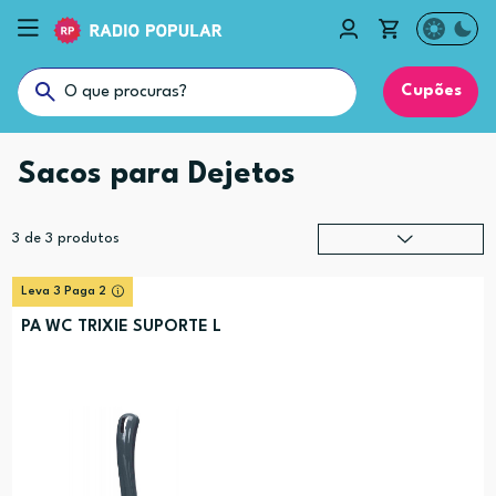
Cupões
Sacos para Dejetos
3
de
3
produtos
Relevância
?
Leva 3 Paga 2
Preço (mais alto)
PA WC TRIXIE SUPORTE L
Preço (mais baixo)
Alfabética (A-Z)
Alfabética (Z-A)