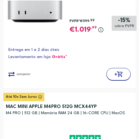
-15%
,99
PVPR*
€1199
sobre PVPR
,99
1.019
Entrega em 1 a 2 dias úteis
Levantamento em loja
Grátis*
comparar
Até 10x Sem Juros
MAC MINI APPLE M4PRO 512G MCX44YP
M4 PRO | 512 GB | Memória RAM 24 GB | 16-CORE CPU | MacOS