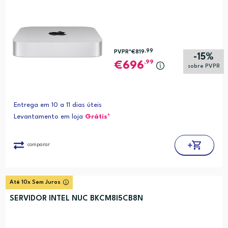
,99
PVPR*
€819
-15%
,99
696
sobre PVPR
Entrega em 10 a 11 dias úteis
Levantamento em loja
Grátis*
comparar
Até 10x Sem Juros
SERVIDOR INTEL NUC BKCM8I5CB8N