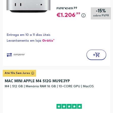
,99
PVPR*
€1419
-15%
,99
1.206
sobre PVPR
Entrega em 10 a 11 dias úteis
Levantamento em loja
Grátis*
comparar
Até 10x Sem Juros
MAC MINI APPLE M4 512G MU9E3YP
M4 | 512 GB | Memória RAM 16 GB | 10-CORE GPU | MacOS