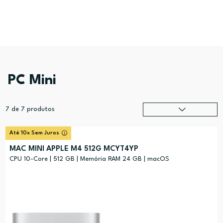
PC Mini
7
de
7
produtos
Relevância
?
Até 10x Sem Juros
Preço (mais alto)
MAC MINI APPLE M4 512G MCYT4YP
Preço (mais baixo)
CPU 10-Core | 512 GB | Memória RAM 24 GB | macOS
Alfabética (A-Z)
Alfabética (Z-A)