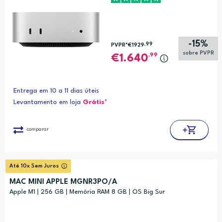
-15%
,99
PVPR*
€1929
sobre PVPR
,99
1.640
Entrega em 10 a 11 dias úteis
Levantamento em loja
Grátis*
comparar
Até 10x Sem Juros
MAC MINI APPLE MGNR3PO/A
Apple M1 | 256 GB | Memória RAM 8 GB | OS Big Sur