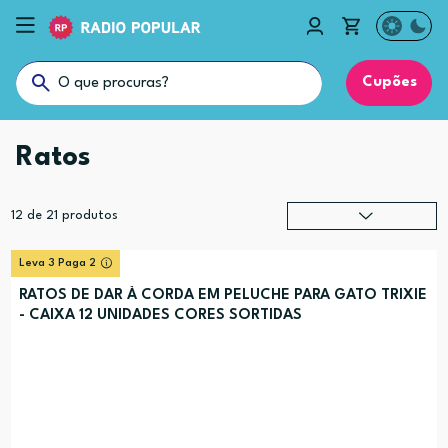
Cupões
Ratos
12
de
21
produtos
Relevância
?
Leva 3 Paga 2
Preço (mais alto)
RATOS DE DAR À CORDA EM PELUCHE PARA GATO TRIXIE
- CAIXA 12 UNIDADES CORES SORTIDAS
Preço (mais baixo)
Alfabética (A-Z)
Alfabética (Z-A)