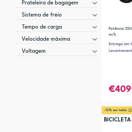
350 W (3)
Prateleira de bagagem
250 W (1)
Não (2)
Sistema de freio
400 W (1)
Traseira (1)
Disco (4)
Tempo de carga
Potência 350
m/h
5 h (2)
Velocidade máxima
Entrega em 0
25 km/h (1)
Voltagem
Levantament
36 V (3)
409
-10% em talão
BICICLETA