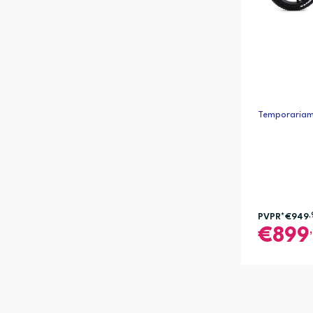
Temporariame
PVPR*
€949
,
899