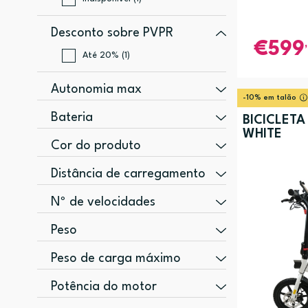
Desconto sobre PVPR
599
Até 20% (1)
Autonomia max
-10% em talão
20 km (2)
Bateria
BICICLETA
WHITE
30 km (1)
7,8 Ah (2)
Cor do produto
45 km (1)
10,4 Ah (1)
Azul (2)
Distância de carregamento
Branco (1)
30 km (1)
Nº de velocidades
Preto, Laranja (1)
1 (3)
Peso
Vermelho (1)
33 kg (1)
Peso de carga máximo
120 kg (4)
Potência do motor