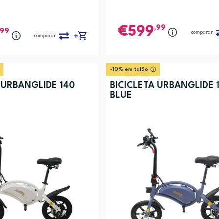
,99
599
,99
comparar
comparar
-10% em talão
 URBANGLIDE 140
BICICLETA URBANGLIDE 
BLUE