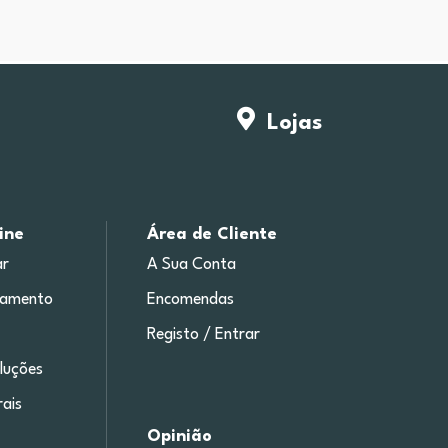
Lojas
ine
Área de Cliente
r
A Sua Conta
gamento
Encomendas
Registo / Entrar
luções
ais
Opinião