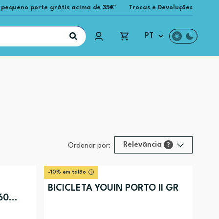
 pequeno porte grátis acima de 35€*
Trocas e Devoluções
PT
Relevância
?
Ordenar por:
Relevância
?
-10% em talão
Preço (mais alto)
BICICLETA YOUIN PORTO II GR
60
Preço (mais baixo)
Alfabética (A-Z)