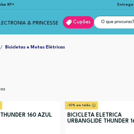
ube RP+
Entrega
Cupões
LECTRONIA & PRINCESSE
Bicicletas e Motas Elétricas
tos
-10% em talão
 THUNDER 160 AZUL
BICICLETA ELÉTRICA
URBANGLIDE THUNDER 1
CINZENTO