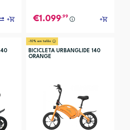
,99
1.099
-10% em talão
140
BICICLETA URBANGLIDE 140
ORANGE