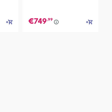
,99
749