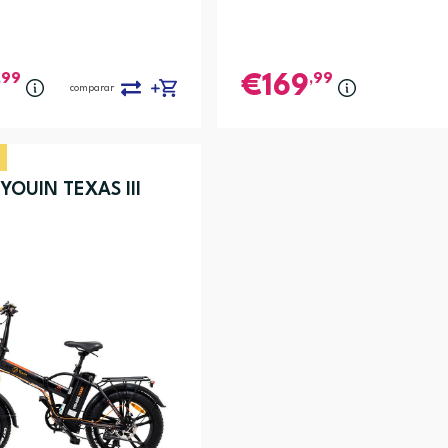
,99
,99
169
comparar
YOUIN TEXAS III