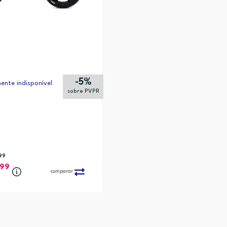
-5%
nte indisponível
sobre PVPR
99
,99
comparar