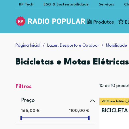
RP Tech
ESG & Sustentabilidade
Serviços
Cl
Produtos
E
Página Inicial
Lazer, Desporto e Outdoor
Mobilidade
Bicicletas e Motas Elétricas
10
de
10
produ
Filtros
Preço
-10% em talão
BICICLETA
165,00 €
1100,00 €