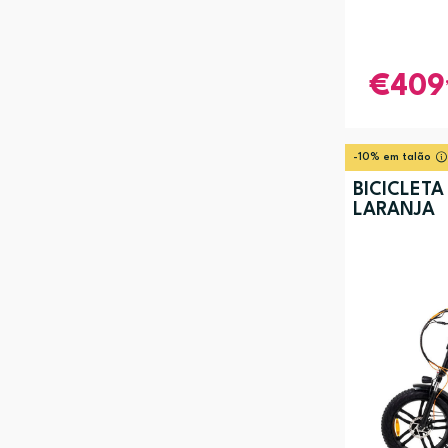
409
-10% em talão
BICICLETA 
LARANJA