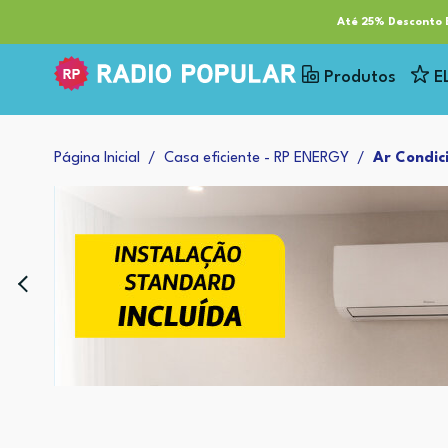
RP Tech
ESG & Sustentabilidade
Serviços
Cl
Até 25% Desconto E
Produtos
E
Página Inicial
Casa eficiente - RP ENERGY
Ar Condic
tos