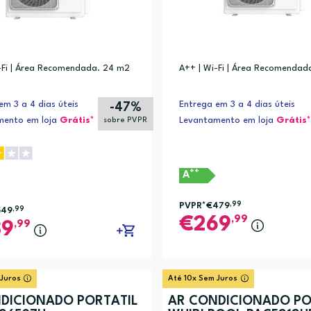
-Fi | Área Recomendada. 24 m2
A++ | Wi-Fi | Área Recomendad
em 3 a 4 dias úteis
Entrega em 3 a 4 dias úteis
-47%
mento em loja
Grátis*
Levantamento em loja
Grátis*
sobre PVPR
++
A
PVPR*
€479
,99
549
,99
,99
269
,99
89
 Juros
Até 10x Sem Juros
DICIONADO PORTÁTIL
AR CONDICIONADO PO