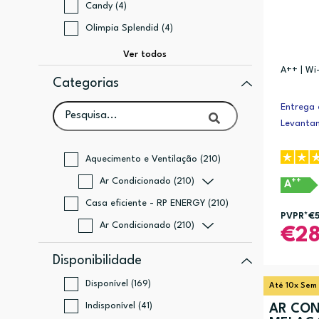
Candy (4)
Olimpia Splendid (4)
A++ | Wi
Categorias
Entrega 
Levanta
Aquecimento e Ventilação (210)
Ar Condicionado (210)
++
A
Casa eficiente - RP ENERGY (210)
PVPR*
€
Ar Condicionado (210)
2
Disponibilidade
Disponível (169)
Até 10x Sem
Indisponível (41)
AR CON