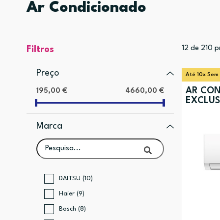
Ar Condicionado
12
de
210
p
Filtros
Preço
Até 10x Sem
AR CON
195,00 €
4660,00 €
EXCLUS
Marca
DAITSU (10)
Haier (9)
Bosch (8)