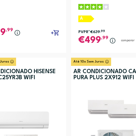
A
,99
39
PVPR*
€639
,99
,99
499
comparar
idade
ão (2)
 Juros
Até 10x Sem Juros
DICIONADO HISENSE
AR CONDICIONADO C
C25YR3B WIFI
PURA PLUS 2X912 WIFI