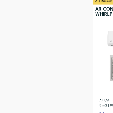
Até 10x Sem
AR CON
WHIRLP
A++/A+++
8 m2 | 