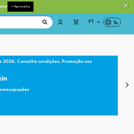
 pequeno porte grátis acima de 35€*
Trocas e Devoluções
oite!
> Aproveita
PT
e 2026. Consulta condições. Promoção nos
kin
 preocupações