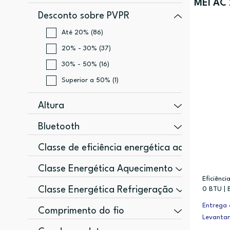
MEI AC
Desconto sobre PVPR
Até 20% (86)
20% - 30% (37)
30% - 50% (16)
Superior a 50% (1)
Altura
765 mm (3)
Bluetooth
718 mm (2)
Não (4)
Classe de eficiência energética aqueciment
66,5 mm (1)
A+ (6)
Classe Energética Aquecimento
688 mm (1)
Eficiênc
A++ (2)
A (5)
70,1 mm (1)
Classe Energética Refrigeração
0 BTU | 
Função D
A+ (4)
Entrega 
A++ (10)
Comprimento do fio
Levanta
Não (2)
A+++ (10)
1,5 m (1)