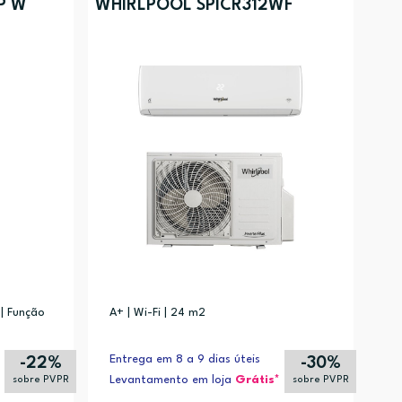
P W
WHIRLPOOL SPICR312WF
 | Função
A+ | Wi-Fi | 24 m2
Entrega em 8 a 9 dias úteis
-22%
-30%
Levantamento em loja
Grátis*
sobre PVPR
sobre PVPR