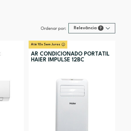
Relevância
?
Ordenar por:
Relevância
?
Até 10x Sem Juros
Preço (mais alto)
2
AR CONDICIONADO PORTÁTIL
HAIER IMPULSE 12BC
Preço (mais baixo)
Alfabética (A-Z)
Alfabética (Z-A)