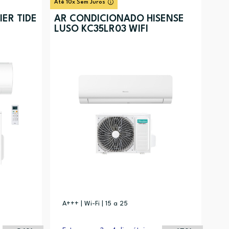
Até 10x Sem Juros
ER TIDE
AR CONDICIONADO HISENSE
LUSO KC35LR03 WIFI
A+++ | Wi-Fi | 15 a 25