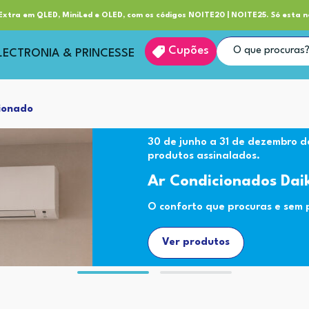
ube RP+
Entrega
xtra em QLED, MiniLed e OLED, com os códigos NOITE20 | NOITE25. Só esta n
Cupões
LECTRONIA & PRINCESSE
ionado
30 de junho a 31 de dezembro d
produtos assinalados.
Ar Condicionados Dai
O conforto que procuras e sem
Ver produtos