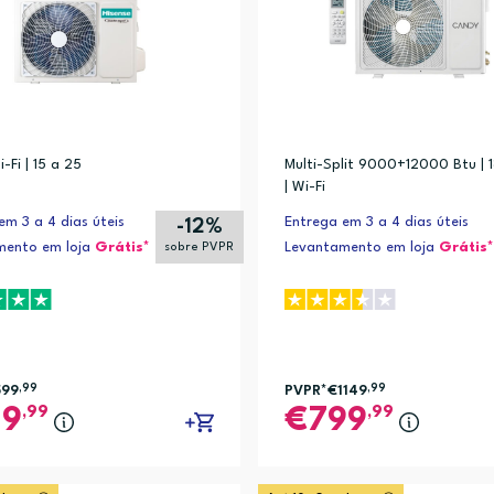
-Fi | 15 a 25
Multi-Split 9000+12000 Btu |
| Wi-Fi
em 3 a 4 dias úteis
Entrega em 3 a 4 dias úteis
-12%
mento em loja
Grátis*
Levantamento em loja
Grátis*
sobre PVPR
599
,99
PVPR*
€1149
,99
,99
,99
29
799