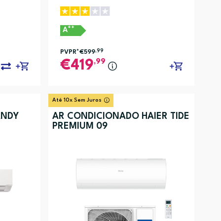
++
A
PVPR*
€599
,99
,99
419
Até 10x Sem Juros
ANDY
AR CONDICIONADO HAIER TIDE
PREMIUM 09