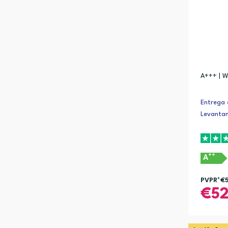
360 mm (1)
419 mm (1)
A+++ | Wi
Entrega 
Levanta
++
A
PVPR*
€
5