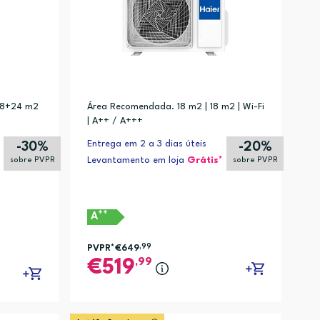
 18+24 m2
Área Recomendada. 18 m2 | 18 m2 | Wi-Fi
| A++ / A+++
Entrega em 2 a 3 dias úteis
-30%
-20%
Levantamento em loja
Grátis*
sobre PVPR
sobre PVPR
++
A
PVPR*
€649
,99
,99
519