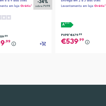
em 8 a 9 dias úteis
Entrega em 2 a 3 dias úteis
-34%
mento em loja
Grátis*
Levantamento em loja
Grátis*
sobre PVPR
+++
A
PVPR*
€679
,99
559
,99
,99
539
,99
69