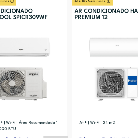
 Juros
Até 10x Sem Juros
DICIONADO
AR CONDICIONADO HAI
OOL SPICR309WF
PREMIUM 12
 | Wi-Fi | Área Recomendada 1
A++ | Wi-Fi | 24 m2
9000 BTU