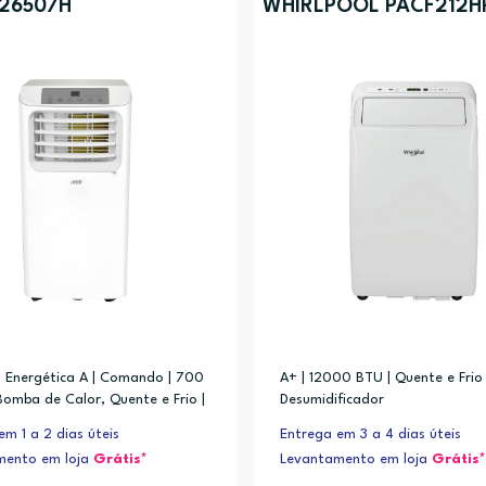
 26507H
WHIRLPOOL PACF212H
o estação de aquecimento média
ia Energética A | Comando | 700
A+ | 12000 BTU | Quente e Frio
Bomba de Calor, Quente e Frio |
Desumidificador
esumidificador
em 1 a 2 dias úteis
Entrega em 3 a 4 dias úteis
mento em loja
Grátis*
Levantamento em loja
Grátis*