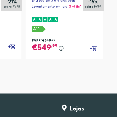
Entrega em 3 a 4 dias úteis
-21%
-15%
Levantamento em loja
Grátis*
sobre PVPR
sobre PVPR
++
A
PVPR*
€649
,99
,99
549
Lojas