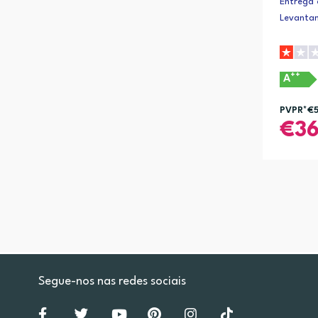
Entrega 
Levanta
++
A
PVPR*
€
3
Segue-nos nas redes sociais