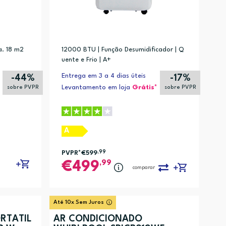
a. 18 m2
12000 BTU | Função Desumidificador | Q
uente e Frio | A+
Entrega em 3 a 4 dias úteis
-44%
-17%
Levantamento em loja
Grátis*
sobre PVPR
sobre PVPR
A
PVPR*
€599
,99
,99
499
comparar
Até 10x Sem Juros
RTÁTIL
AR CONDICIONADO