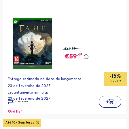
€69
,99
,49
59
-15%
Entrega estimada na data de lançamento:
DIRETO
23 de fevereiro de 2027
Levantamento em loja:
23 de fevereiro de 2027
comparar
Grátis*
Até 10x Sem Juros