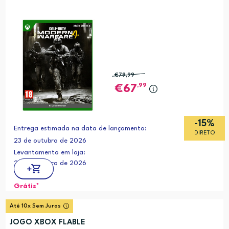
€79
,99
,99
67
-15%
Entrega estimada na data de lançamento:
DIRETO
23 de outubro de 2026
Levantamento em loja:
23 de outubro de 2026
Grátis*
Até 10x Sem Juros
JOGO XBOX FLABLE