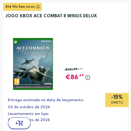
Até 10x Sem Juros
JOGO XBOX ACE COMBAT 8 WINGS DELUX
€101
,99
,69
86
-15%
Entrega estimada na data de lançamento:
DIRETO
02 de outubro de 2026
Levantamento em loja:
02 de outubro de 2026