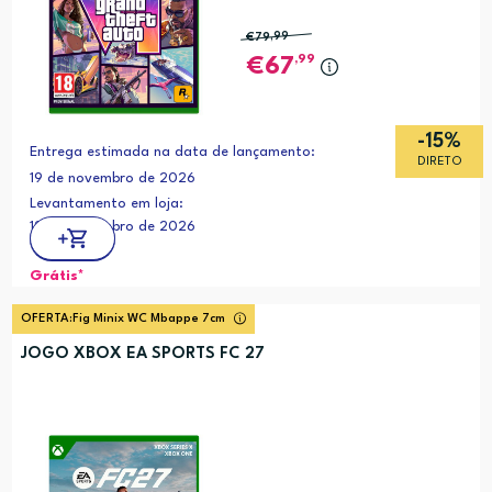
€79
,99
,99
67
-15%
Entrega estimada na data de lançamento:
DIRETO
19 de novembro de 2026
Levantamento em loja:
19 de novembro de 2026
Grátis*
OFERTA:
Fig Minix WC Mbappe 7cm
JOGO XBOX EA SPORTS FC 27