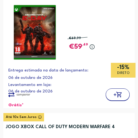
€69
,99
,49
59
-15%
Entrega estimada na data de lançamento:
DIRETO
06 de outubro de 2026
Levantamento em loja:
06 de outubro de 2026
comparar
Grátis*
Até 10x Sem Juros
JOGO XBOX CALL OF DUTY MODERN WARFARE 4