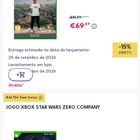
€81
,99
,69
69
-15%
Entrega estimada na data de lançamento:
DIRETO
25 de setembro de 2026
Levantamento em loja:
25 de setembro de 2026
Grátis*
Até 10x Sem Juros
JOGO XBOX STAR WARS ZERO COMPANY