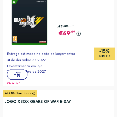
€81
,99
,69
69
-15%
Entrega estimada na data de lançamento:
DIRETO
31 de dezembro de 2027
Levantamento em loja:
31 de dezembro de 2027
Grátis*
Até 10x Sem Juros
JOGO XBOX GEARS OF WAR E-DAY