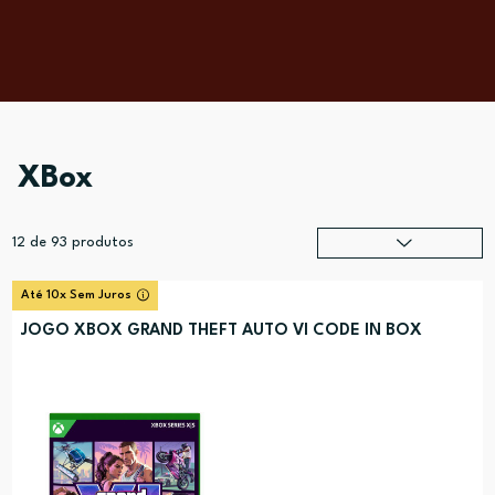
XBox
12
de
93
produtos
Relevância
?
Até 10x Sem Juros
Preço (mais alto)
JOGO XBOX GRAND THEFT AUTO VI CODE IN BOX
Preço (mais baixo)
Alfabética (A-Z)
Alfabética (Z-A)