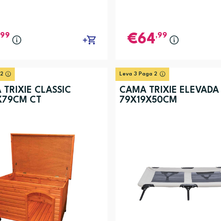
,99
,99
64
 2
Leva 3 Paga 2
 TRIXIE CLASSIC
CAMA TRIXIE ELEVADA
X79CM CT
79X19X50CM