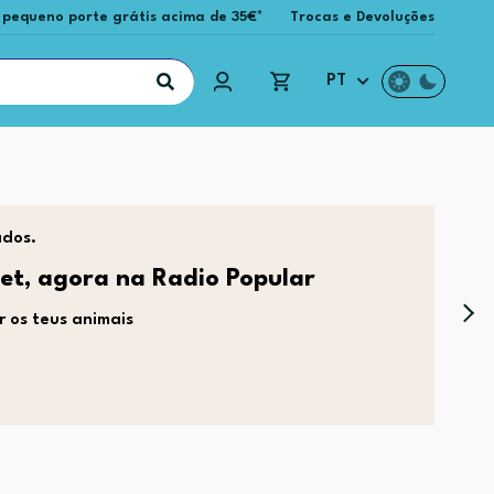
 pequeno porte grátis acima de 35€*
Trocas e Devoluções
PT
ados.
et, agora na Radio Popular
 os teus animais