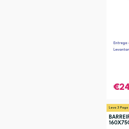
Entrega 
Levanta
2
Leva 3 Paga
BARREIR
160X75