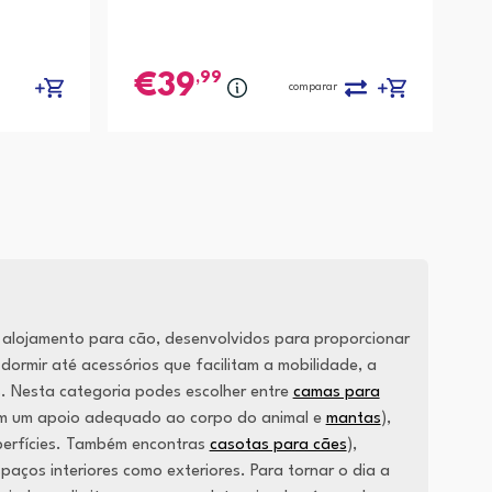
,99
39
comparar
 alojamento para cão, desenvolvidos para proporcionar
rmir até acessórios que facilitam a mobilidade, a
. Nesta categoria podes escolher entre
camas para
m um apoio adequado ao corpo do animal e
mantas
),
perfícies. Também encontras
casotas para cães
),
aços interiores como exteriores. Para tornar o dia a