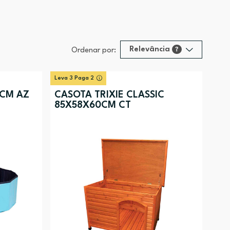
Relevância
?
Ordenar por:
Relevância
?
Leva 3 Paga 2
Preço (mais alto)
0CM AZ
CASOTA TRIXIE CLASSIC
85X58X60CM CT
Preço (mais baixo)
Alfabética (A-Z)
Alfabética (Z-A)