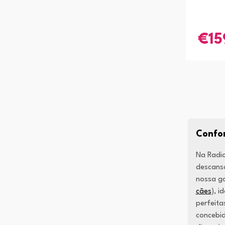
15
Confor
Na Radio
descanso
nossa ga
cães
), i
perfeita
concebid