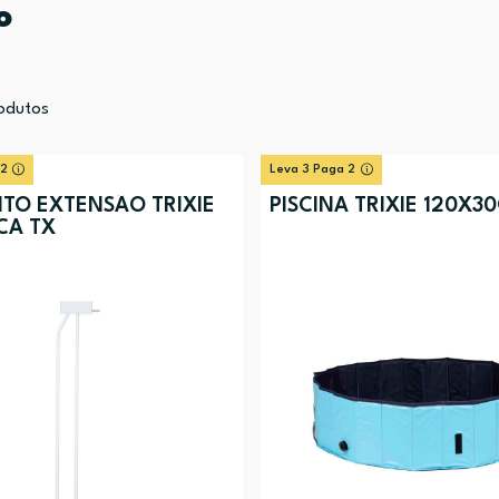
o
odutos
 2
Leva 3 Paga 2
TO EXTENSÃO TRIXIE
PISCINA TRIXIE 120X3
CA TX