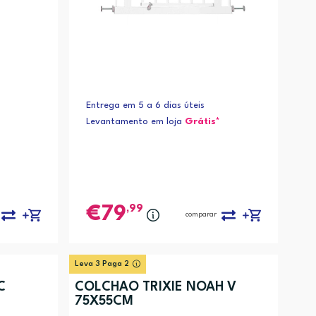
Entrega em 5 a 6 dias úteis
Levantamento em loja
Grátis*
,99
79
comparar
Leva 3 Paga 2
C
COLCHAO TRIXIE NOAH V
75X55CM