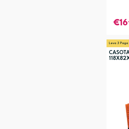
1600 mm (1)
16
Leva 3 Paga
CASOTA
118X82