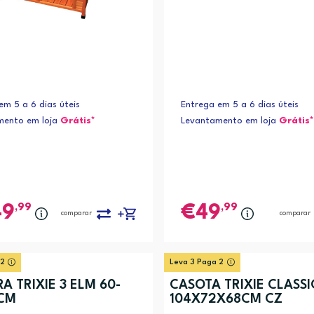
em 5 a 6 dias úteis
Entrega em 5 a 6 dias úteis
mento em loja
Grátis*
Levantamento em loja
Grátis*
,99
,99
49
49
comparar
comparar
 2
Leva 3 Paga 2
A TRIXIE 3 ELM 60-
CASOTA TRIXIE CLASSI
CM
104X72X68CM CZ