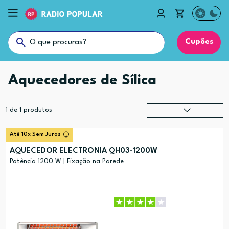
Cupões
Aquecedores de Sílica
1
de
1
produtos
Relevância
?
Até 10x Sem Juros
Preço (mais alto)
AQUECEDOR ELECTRONIA QH03-1200W
Preço (mais baixo)
Potência 1200 W | Fixação na Parede
Alfabética (A-Z)
Alfabética (Z-A)