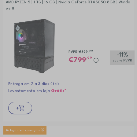
AMD RYZEN 5 | 1 TB | 16 GB | Nvidia Geforce RTX5050 8GB | Windo
ws 11
,99
PVPR*
€899
-11%
,99
799
sobre PVPR
Entrega em 2 a 3 dias úteis
Levantamento em loja
Grátis*
Artigo de Exposição