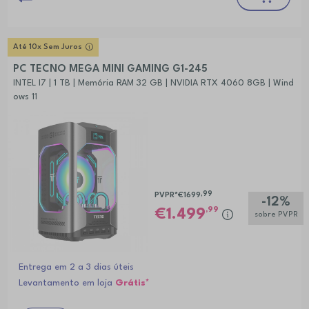
Até 10x Sem Juros
PC TECNO MEGA MINI GAMING G1-245
INTEL I7 | 1 TB | Memória RAM 32 GB | NVIDIA RTX 4060 8GB | Wind
ows 11
,99
PVPR*
€1699
-12%
,99
1.499
sobre PVPR
Entrega em 2 a 3 dias úteis
Levantamento em loja
Grátis*