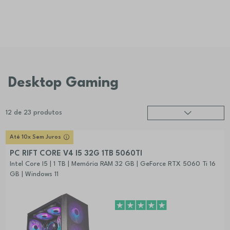
Desktop Gaming
12
de
23
produtos
Relevância
?
Até 10x Sem Juros
Preço (mais alto)
PC RIFT CORE V4 I5 32G 1TB 5060TI
Preço (mais baixo)
Intel Core I5 | 1 TB | Memória RAM 32 GB | GeForce RTX 5060 Ti 16
GB | Windows 11
Alfabética (A-Z)
Alfabética (Z-A)