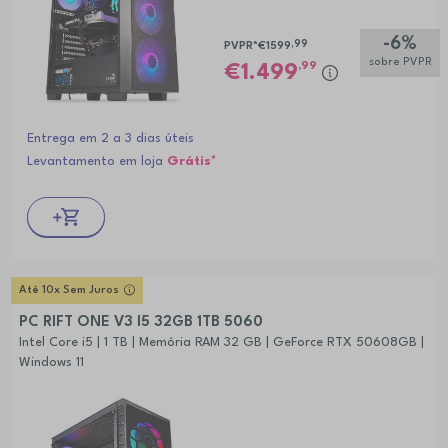
-6%
,99
PVPR*
€1599
sobre PVPR
,99
1.499
Entrega em 2 a 3 dias úteis
Levantamento em loja
Grátis*
Até 10x Sem Juros
PC RIFT ONE V3 I5 32GB 1TB 5060
Intel Core i5 | 1 TB | Memória RAM 32 GB | GeForce RTX 50608GB |
Windows 11