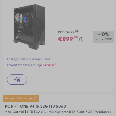
,99
PVPR*
€999
-10%
,99
899
sobre PVPR
Entrega em 2 a 3 dias úteis
Levantamento em loja
Grátis*
Artigo de Exposição
PC RIFT ONE V4 I5 32G 1TB 5060
Intel Core i5 | 1 TB | 32 GB | MSI GeForce RTX 50608GB | Windows 1