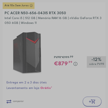
Até 10x Sem Juros
PC ACER N50-656-043I5 RTX 3050
Intel Core i5 | 512 GB | Memória RAM 16 GB | nVidia GeForce RTX 3
050 6GB | Windows 11
,99
PVPR*
€999
-12%
,99
879
sobre PVPR
Entrega em 2 a 3 dias úteis
Levantamento em loja
Grátis*
comparar