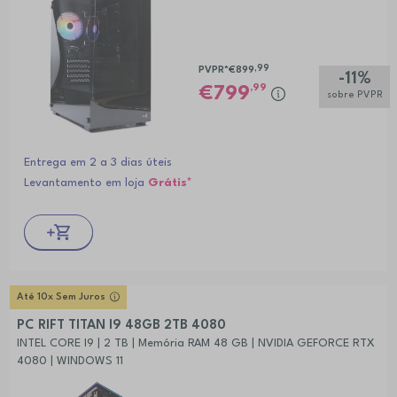
,99
PVPR*
€899
-11%
,99
799
sobre PVPR
Entrega em 2 a 3 dias úteis
Levantamento em loja
Grátis*
Até 10x Sem Juros
PC RIFT TITAN I9 48GB 2TB 4080
INTEL CORE I9 | 2 TB | Memória RAM 48 GB | NVIDIA GEFORCE RTX
4080 | WINDOWS 11