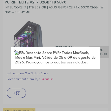
PC RIFT ELITE V2 I7 32GB 1TB 5070
INTEL CORE I7 | 1TB | 32 GB | ASUS GEFORCE RTX 5070 12GB | WI
NDOWS 11 HOME
,99
PVPR*
€2199
-9%
,99
1.999
sobre PVPR
Entrega em 2 a 3 dias úteis
Levantamento em loja
Grátis*