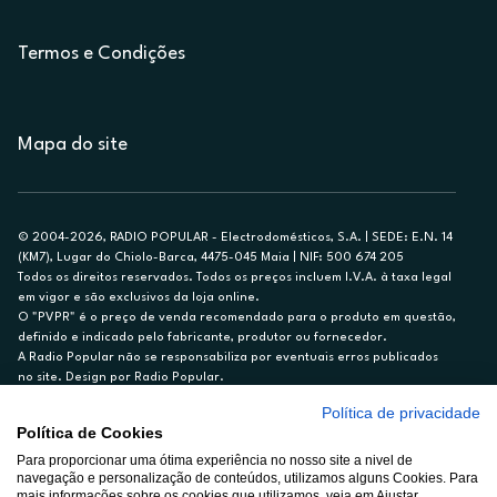
Termos e Condições
Mapa do site
© 2004-2026, RADIO POPULAR - Electrodomésticos, S.A. | SEDE: E.N. 14
(KM7), Lugar do Chiolo-Barca, 4475-045 Maia | NIF: 500 674 205
Todos os direitos reservados. Todos os preços incluem I.V.A. à taxa legal
em vigor e são exclusivos da loja online.
O "PVPR" é o preço de venda recomendado para o produto em questão,
definido e indicado pelo fabricante, produtor ou fornecedor.
A Radio Popular não se responsabiliza por eventuais erros publicados
no site. Design por Radio Popular.
Política de privacidade
** TAEG CARTÃO DE CRÉDITO RP/ON: 18,5%
Política de Cookies
Ex. para limite de crédito de €1.500, reembolsado em 12 meses, TAN
Para proporcionar uma ótima experiência no nosso site a nivel de
14,79%.
navegação e personalização de conteúdos, utilizamos alguns Cookies. Para
Crédito sujeito a aprovação pelo Cetelem, marca BNP Paribas Personal
mais informações sobre os cookies que utilizamos, veja em Ajustar.