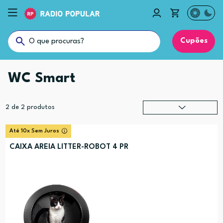
Cupões
WC Smart
2
de
2
produtos
Relevância
?
Até 10x Sem Juros
Preço (mais alto)
CAIXA AREIA LITTER-ROBOT 4 PR
Preço (mais baixo)
Alfabética (A-Z)
Alfabética (Z-A)