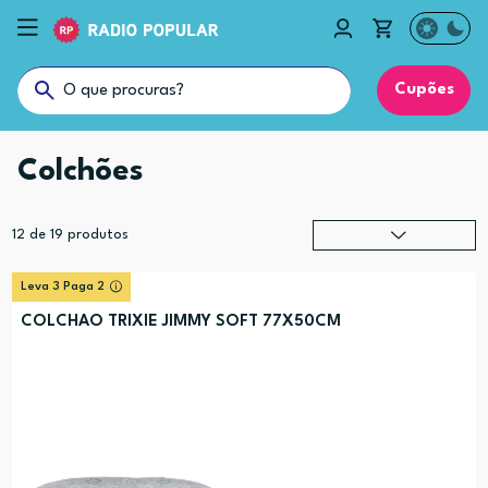
Cupões
Colchões
12
de
19
produtos
Relevância
?
Leva 3 Paga 2
Preço (mais alto)
COLCHAO TRIXIE JIMMY SOFT 77X50CM
Preço (mais baixo)
Alfabética (A-Z)
Alfabética (Z-A)