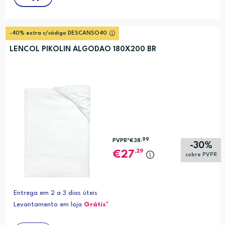
-40% extra c/código DESCANSO40
LENCOL PIKOLIN ALGODAO 180X200 BR
,99
PVPR*
€38
-30%
,29
27
sobre PVPR
Entrega em 2 a 3 dias úteis
Levantamento em loja
Grátis*