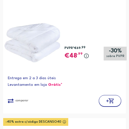
,99
PVPR*
€69
-30%
,99
48
sobre PVPR
Entrega em 2 a 3 dias úteis
Levantamento em loja
Grátis*
comparar
-40% extra c/código DESCANSO40