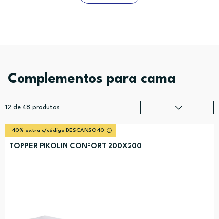
Complementos para cama
12
de
48
produtos
Relevância
?
-40% extra c/código DESCANSO40
Preço (mais alto)
TOPPER PIKOLIN CONFORT 200X200
Preço (mais baixo)
Alfabética (A-Z)
Alfabética (Z-A)