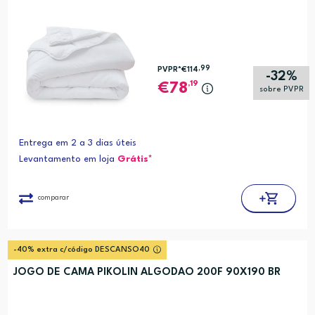
,99
PVPR*
€114
-32%
,19
78
sobre PVPR
Entrega em 2 a 3 dias úteis
Levantamento em loja
Grátis*
comparar
-40% extra c/código DESCANSO40
JOGO DE CAMA PIKOLIN ALGODAO 200F 90X190 BR