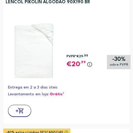
LENCOL PIKOLIN ALGODAO 90X190 BR
,99
PVPR*
€29
-30%
,99
20
sobre PVPR
Entrega em 2 a 3 dias úteis
Levantamento em loja
Grátis*
-40% extra c/código DESCANSO40