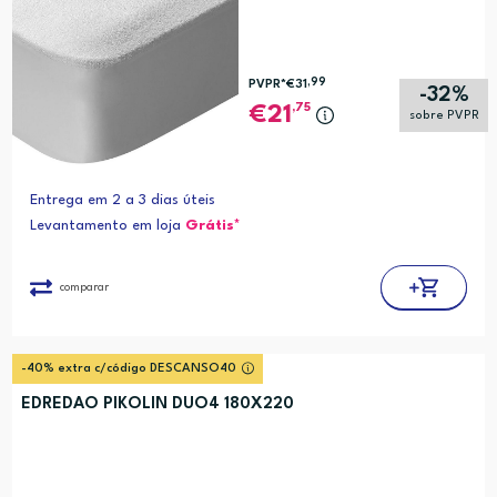
,99
PVPR*
€31
-32%
,75
21
sobre PVPR
Entrega em 2 a 3 dias úteis
Levantamento em loja
Grátis*
comparar
-40% extra c/código DESCANSO40
EDREDAO PIKOLIN DUO4 180X220