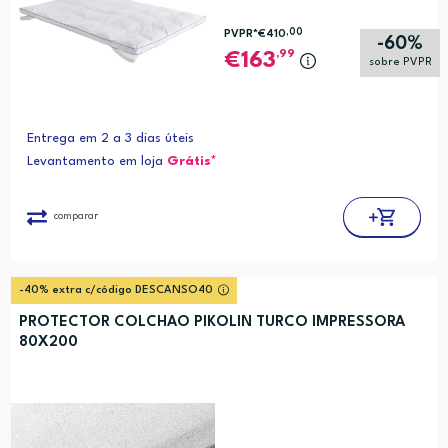
,00
PVPR*
€410
-60%
,99
163
sobre PVPR
Entrega em 2 a 3 dias úteis
Levantamento em loja
Grátis*
comparar
-40% extra c/código DESCANSO40
PROTECTOR COLCHAO PIKOLIN TURCO IMPRESSORA
80X200