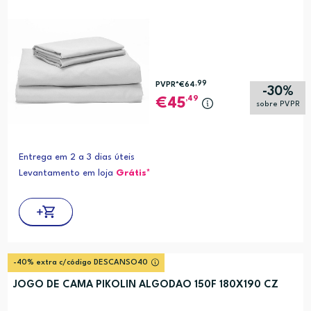
,99
PVPR*
€64
-30%
,49
45
sobre PVPR
Entrega em 2 a 3 dias úteis
Levantamento em loja
Grátis*
-40% extra c/código DESCANSO40
JOGO DE CAMA PIKOLIN ALGODAO 150F 180X190 CZ