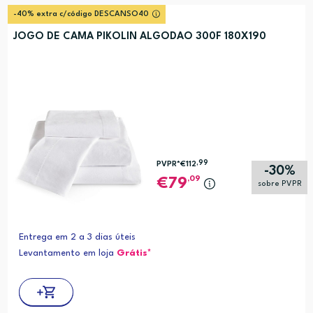
-40% extra c/código DESCANSO40
JOGO DE CAMA PIKOLIN ALGODAO 300F 180X190
,99
PVPR*
€112
-30%
,09
79
sobre PVPR
Entrega em 2 a 3 dias úteis
Levantamento em loja
Grátis*