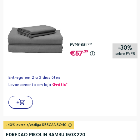
,99
PVPR*
€81
-30%
,39
57
sobre PVPR
Entrega em 2 a 3 dias úteis
Levantamento em loja
Grátis*
-40% extra c/código DESCANSO40
EDREDAO PIKOLIN BAMBU 150X220