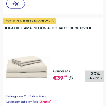
-40% extra c/código DESCANSO40
JOGO DE CAMA PIKOLIN ALGODAO 150F 90X190 BJ
,99
PVPR*
€56
-30%
,89
39
sobre PVPR
Entrega em 2 a 3 dias úteis
Levantamento em loja
Grátis*