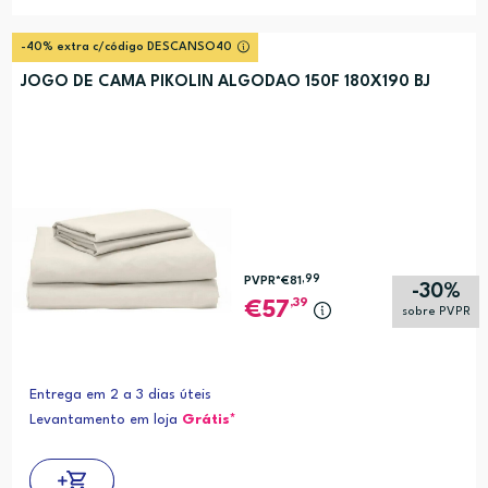
-40% extra c/código DESCANSO40
JOGO DE CAMA PIKOLIN ALGODAO 150F 180X190 BJ
,99
PVPR*
€81
-30%
,39
57
sobre PVPR
Entrega em 2 a 3 dias úteis
Levantamento em loja
Grátis*