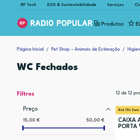
RP Tech
ESG & Sustentabilidade
Serviços
Cl
Produtos
E
Página Inicial
Pet Shop – Animais de Estimação
Higie
WC Fechados
12
de
12
pro
Filtros
Preço
Até 10x Sem
CAIXA A
15,00 €
50,00 €
PORTA 