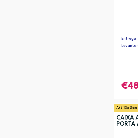
Entrega 
Levanta
4
Até 10x Sem
CAIXA A
PORTA 