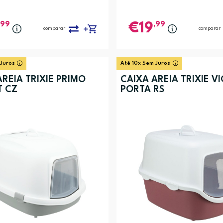
,99
,99
19
comparar
comparar
 Juros
Até 10x Sem Juros
AREIA TRIXIE PRIMO
CAIXA AREIA TRIXIE V
T CZ
PORTA RS