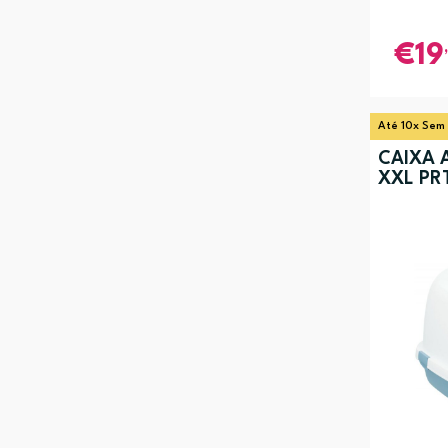
19
Até 10x Sem
CAIXA 
XXL PR