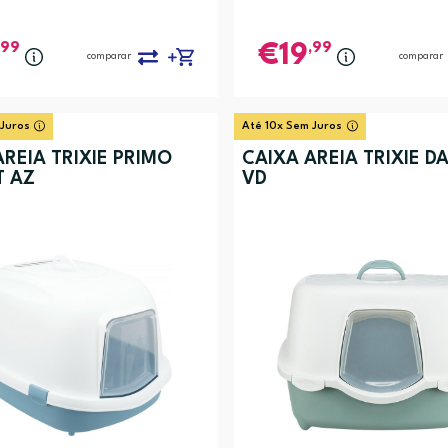
,99
,99
19
comparar
comparar
 Juros
Até 10x Sem Juros
AREIA TRIXIE PRIMO
CAIXA AREIA TRIXIE D
T AZ
VD