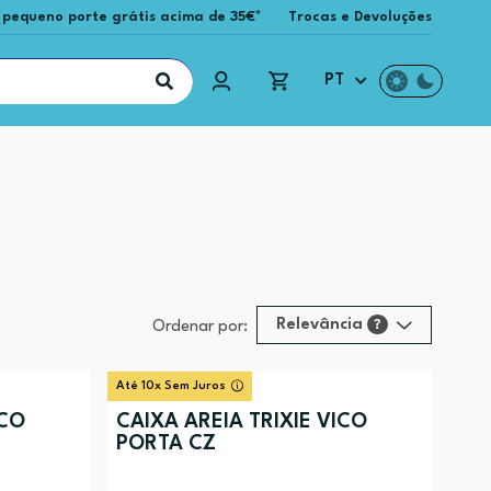
 pequeno porte grátis acima de 35€*
Trocas e Devoluções
PT
Relevância
?
Ordenar por:
Relevância
?
Até 10x Sem Juros
Preço (mais alto)
ICO
CAIXA AREIA TRIXIE VICO
PORTA CZ
Preço (mais baixo)
Alfabética (A-Z)