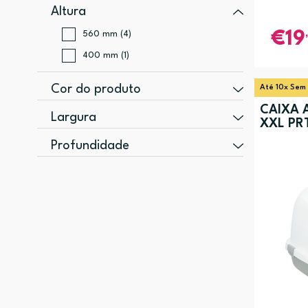
Altura
560 mm (4)
19
400 mm (1)
Cor do produto
Até 10x Sem
CAIXA 
Azul, Branco (3)
Largura
XXL PR
Cinzento (1)
400 mm (5)
Profundidade
Verde, Branco (1)
400 mm (4)
Verde, Cinzento (1)
560 mm (1)