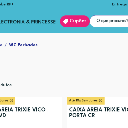
ube RP+
Entrega
Cupões
LECTRONIA & PRINCESSE
ne
WC Fechados
dutos
 Juros
Até 10x Sem Juros
REIA TRIXIE VICO
CAIXA AREIA TRIXIE V
VD
PORTA CR