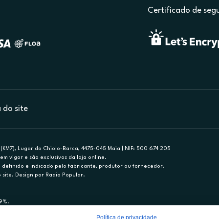
Certificado de seg
do site
(KM7), Lugar do Chiolo-Barca, 4475-045 Maia | NIF: 500 674 205
em vigor e são exclusivos da loja online.
efinido e indicado pelo fabricante, produtor ou fornecedor.
 site. Design por Radio Popular.
79%.
nance, S.A., Sucursal em Portugal. Informe-se no 21 721 90 00 (dias úteis, 9-20h)
Política de privacidade