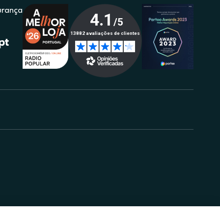
urança
.