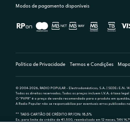
Modos de pagamento disponíveis
Política de Privacidade
Termos e Condições
Mapa 
© 2004-2026, RADIO POPULAR - Electrodomésticos, S.A. | SEDE: E.N. 14 
Todos os direitos reservados. Todos os preços incluem I.V.A. à taxa legal 
O "PVPR" é o preço de venda recomendado para o produto em questão, d
A Radio Popular não se responsabiliza por eventuais erros publicados no
** TAEG CARTÃO DE CRÉDITO RP/ON: 18,5%
Ex. para limite de crédito de €1.500, reembolsado em 12 meses, TAN 14,
Crédito sujeito a aprovação pelo Cetelem, marca BNP Paribas Personal Fi