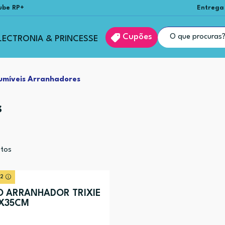
ube RP+
Entrega
Cupões
LECTRONIA & PRINCESSE
umíveis Arranhadores
s
tos
 2
 ARRANHADOR TRIXIE
X35CM