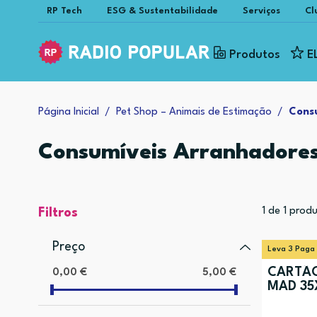
RP Tech
ESG & Sustentabilidade
Serviços
Cl
Produtos
E
Página Inicial
Pet Shop – Animais de Estimação
Cons
Consumíveis Arranhadore
1
de
1
produ
Filtros
Preço
Leva 3 Paga
CARTÃO
0,00 €
5,00 €
MAD 35