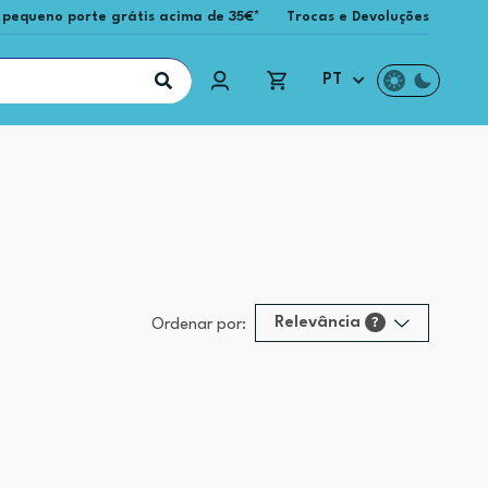
 pequeno porte grátis acima de 35€*
Trocas e Devoluções
PT
Relevância
?
Ordenar por:
Relevância
?
Preço (mais alto)
Preço (mais baixo)
Alfabética (A-Z)