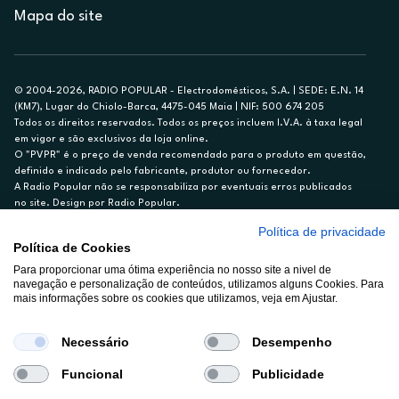
Mapa do site
© 2004-2026, RADIO POPULAR - Electrodomésticos, S.A. | SEDE: E.N. 14
(KM7), Lugar do Chiolo-Barca, 4475-045 Maia | NIF: 500 674 205
Todos os direitos reservados. Todos os preços incluem I.V.A. à taxa legal
em vigor e são exclusivos da loja online.
O "PVPR" é o preço de venda recomendado para o produto em questão,
definido e indicado pelo fabricante, produtor ou fornecedor.
A Radio Popular não se responsabiliza por eventuais erros publicados
no site. Design por Radio Popular.
Política de privacidade
** TAEG CARTÃO DE CRÉDITO RP/ON: 18,5%
Política de Cookies
Ex. para limite de crédito de €1.500, reembolsado em 12 meses, TAN
14,79%.
Para proporcionar uma ótima experiência no nosso site a nivel de
navegação e personalização de conteúdos, utilizamos alguns Cookies. Para
Crédito sujeito a aprovação pelo Cetelem, marca BNP Paribas Personal
mais informações sobre os cookies que utilizamos, veja em Ajustar.
Finance, S.A., Sucursal em Portugal. Informe-se no 21 721 90 00 (dias
úteis, 9-20h).
A Rádio Popular – Eletrodomésticos S.A. (Registo BdP848) atua como
Necessário
Desempenho
intermediário de crédito a título acessório e com exclusividade (registo
BdP 2314.)
Funcional
Publicidade