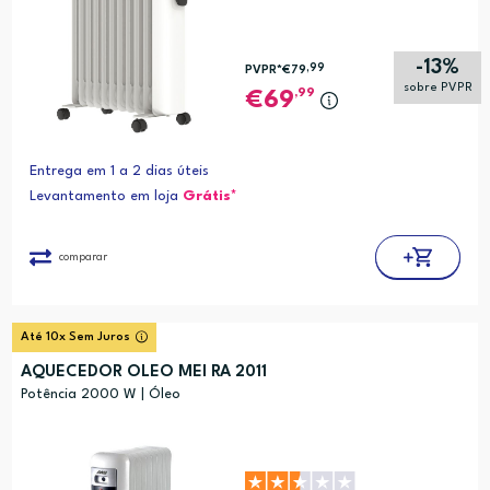
-13%
,99
PVPR*
€79
sobre PVPR
,99
69
Entrega em 1 a 2 dias úteis
Levantamento em loja
Grátis*
comparar
Até 10x Sem Juros
AQUECEDOR OLEO MEI RA 2011
Potência 2000 W | Óleo