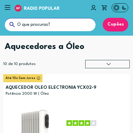
Cupões
Aquecedores a Óleo
10
de
10
produtos
Relevância
?
Até 10x Sem Juros
Preço (mais alto)
AQUECEDOR OLEO ELECTRONIA YCX02-9
Preço (mais baixo)
Potência 2000 W | Óleo
Alfabética (A-Z)
Alfabética (Z-A)