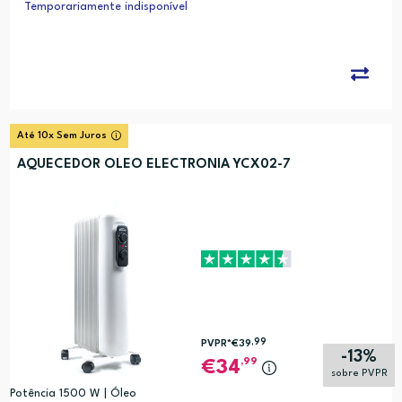
Temporariamente indisponível
Até 10x Sem Juros
AQUECEDOR OLEO ELECTRONIA YCX02-7
,99
PVPR*
€39
-13%
,99
34
sobre PVPR
Potência 1500 W | Óleo