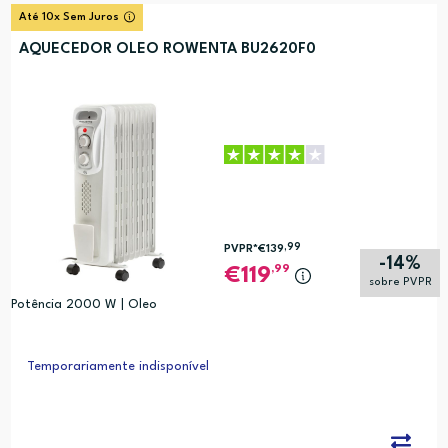
Até 10x Sem Juros
AQUECEDOR OLEO ROWENTA BU2620F0
,99
PVPR*
€139
-14%
,99
119
sobre PVPR
Potência 2000 W | Oleo
Temporariamente indisponível