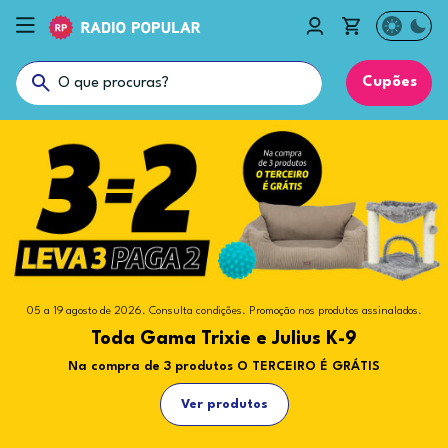
Cupões
05 a 19 agosto de 2026. Consulta condições. Promoção nos produtos assinalados.
Promoção nos produtos assinalados.
O melhor para o teu pet, agora na Radio
Toda Gama Trixie e Julius K-9
Popular
Na compra de 3 produtos O TERCEIRO É GRÁTIS
Descobre novas formas de mimar os teus animais
Ver produtos
Ver produtos