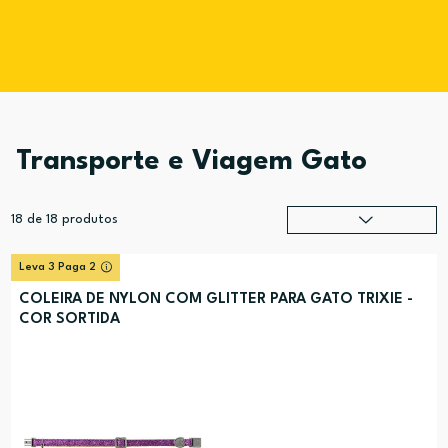
Transporte e Viagem Gato
18
de
18
produtos
Relevância
?
Leva 3 Paga 2
Preço (mais alto)
COLEIRA DE NYLON COM GLITTER PARA GATO TRIXIE -
COR SORTIDA
Preço (mais baixo)
Alfabética (A-Z)
Alfabética (Z-A)