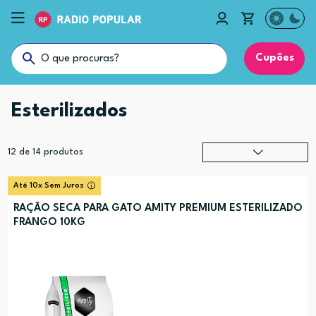
Cupões
Esterilizados
12
de
14
produtos
Relevância
?
Até 10x Sem Juros
Preço (mais alto)
RAÇÃO SECA PARA GATO AMITY PREMIUM ESTERILIZADO
FRANGO 10KG
Preço (mais baixo)
Alfabética (A-Z)
Alfabética (Z-A)