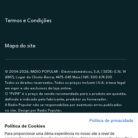
Termos e Condições
Mapa do site
© 2004-2026, RADIO POPULAR - Electrodomésticos, S.A. | SEDE: E.N. 14
(KM7), Lugar do Chiolo-Barca, 4475-045 Maia | NIF: 500 674 205
Todos os direitos reservados. Todos os preços incluem I.V.A. à taxa legal
em vigor e são exclusivos da loja online.
O "PVPR" é o preço de venda recomendado para o produto em questão,
definido e indicado pelo fabricante, produtor ou fornecedor.
A Radio Popular não se responsabiliza por eventuais erros publicados
no site. Design por Radio Popular.
Política de privacidade
** TAEG CARTÃO DE CRÉDITO RP/ON: 18,5%
Política de Cookies
Ex. para limite de crédito de €1.500, reembolsado em 12 meses, TAN
Para proporcionar uma ótima experiência no nosso site a nivel de
14,79%.