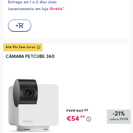
Entrega em 1 a 2 dias úteis
Levantamento em loja
Grátis*
Até 10x Sem Juros
CÂMARA PETCUBE 360
,99
PVPR*
€69
-21%
,99
54
sobre PVPR