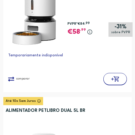
,99
PVPR*
€84
-31%
,99
58
sobre PVPR
Temporariamente indisponível
comparar
Até 10x Sem Juros
ALIMENTADOR PETLIBRO DUAL 5L BR