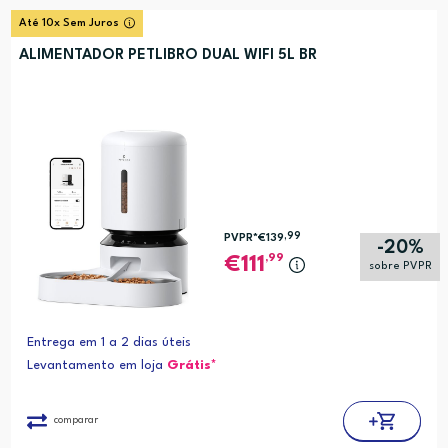
Até 10x Sem Juros
ALIMENTADOR PETLIBRO DUAL WIFI 5L BR
,99
PVPR*
€139
-20%
,99
111
sobre PVPR
Entrega em 1 a 2 dias úteis
Levantamento em loja
Grátis*
comparar