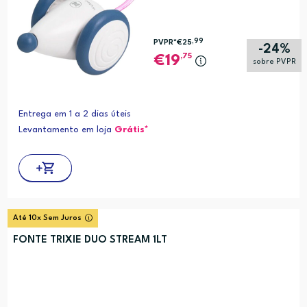
,99
PVPR*
€25
-24%
,75
19
sobre PVPR
Entrega em 1 a 2 dias úteis
Levantamento em loja
Grátis*
Até 10x Sem Juros
FONTE TRIXIE DUO STREAM 1LT