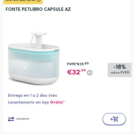
Até 10x Sem Juros
FONTE PETLIBRO CAPSULE AZ
,99
PVPR*
€39
-18%
,99
32
sobre PVPR
Entrega em 1 a 2 dias úteis
Levantamento em loja
Grátis*
comparar