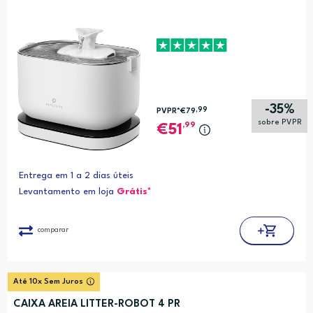
-35%
,99
PVPR*
€79
sobre PVPR
,99
51
Entrega em 1 a 2 dias úteis
Levantamento em loja
Grátis*
comparar
Até 10x Sem Juros
CAIXA AREIA LITTER-ROBOT 4 PR