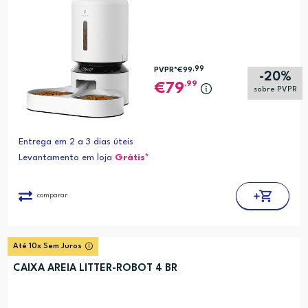
,99
PVPR*
€99
-20%
,99
79
sobre PVPR
Entrega em 2 a 3 dias úteis
Levantamento em loja
Grátis*
comparar
Até 10x Sem Juros
CAIXA AREIA LITTER-ROBOT 4 BR