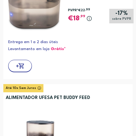
,99
PVPR*
€22
-17%
,99
18
sobre PVPR
Entrega em 1 a 2 dias úteis
Levantamento em loja
Grátis*
Até 10x Sem Juros
ALIMENTADOR UFESA PET BUDDY FEED