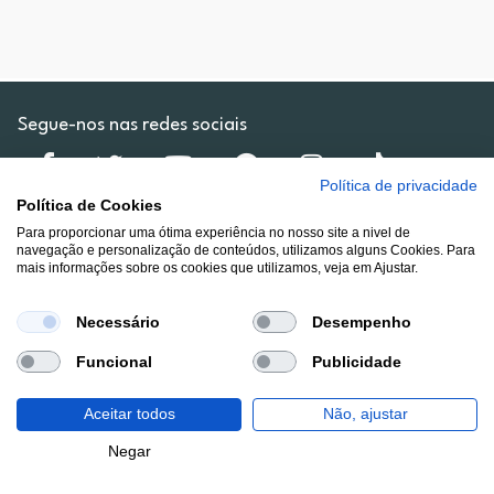
Segue-nos nas redes sociais
Política de privacidade
Política de Cookies
Para proporcionar uma ótima experiência no nosso site a nivel de
navegação e personalização de conteúdos, utilizamos alguns Cookies. Para
Lojas
mais informações sobre os cookies que utilizamos, veja em Ajustar.
Necessário
Desempenho
Institucional
Funcional
Publicidade
Cartão RP-ON
Aceitar todos
Não, ajustar
Filtros
Negar
Campanhas