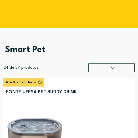
Smart Pet
24
de
37
produtos
Relevância
?
Até 10x Sem Juros
Preço (mais alto)
FONTE UFESA PET BUDDY DRINK
Preço (mais baixo)
Alfabética (A-Z)
Alfabética (Z-A)