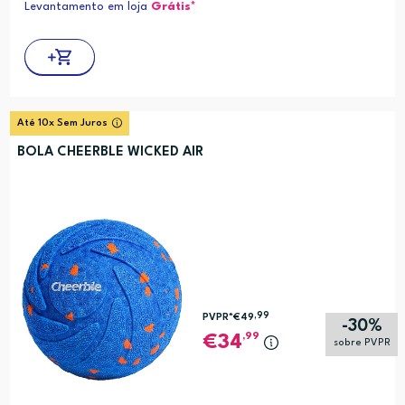
Levantamento em loja
Grátis*
Até 10x Sem Juros
BOLA CHEERBLE WICKED AIR
,99
PVPR*
€49
-30%
,99
34
sobre PVPR