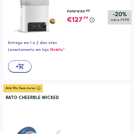
,99
PVPR*
€159
-20%
,99
127
sobre PVPR
Entrega em 1 a 2 dias úteis
Levantamento em loja
Grátis*
Até 10x Sem Juros
RATO CHEERBLE WICKED