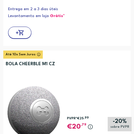
Entrega em 2 a 3 dias úteis
Levantamento em loja
Grátis*
Até 10x Sem Juros
BOLA CHEERBLE M1 CZ
,99
PVPR*
€25
-20%
,79
20
sobre PVPR