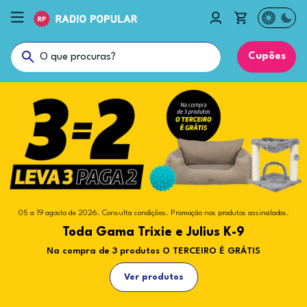
Cupões
05 a 19 agosto de 2026. Consulta condições. Promoção nos produtos assinalados.
15 julho a 19 agosto de 2026. Consulta condições. Promoção nos produtos
Promoção nos produtos assinalados.
assinalados.
O melhor para o teu pet, agora na Radio
Toda Gama Trixie e Julius K-9
PetLibro, PetCube e Cheerble
Popular
Na compra de 3 produtos O TERCEIRO É GRÁTIS
O melhor para o teu animal
Descobre novas formas de mimar os teus animais
Ver produtos
Ver produtos
Ver produtos