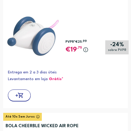
,99
PVPR*
€25
-24%
,75
19
sobre PVPR
Entrega em 2 a 3 dias úteis
Levantamento em loja
Grátis*
Até 10x Sem Juros
BOLA CHEERBLE WICKED AIR ROPE