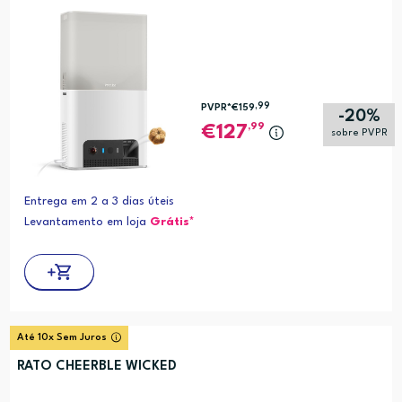
,99
PVPR*
€159
-20%
,99
127
sobre PVPR
Entrega em 2 a 3 dias úteis
Levantamento em loja
Grátis*
Até 10x Sem Juros
RATO CHEERBLE WICKED