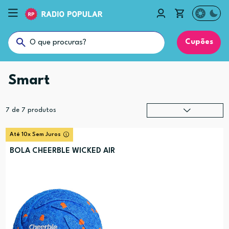
Cupões
Smart
7
de
7
produtos
Relevância
?
Até 10x Sem Juros
Preço (mais alto)
BOLA CHEERBLE WICKED AIR
Preço (mais baixo)
Alfabética (A-Z)
Alfabética (Z-A)