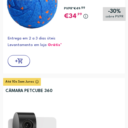
,99
PVPR*
€49
-30%
,99
34
sobre PVPR
Entrega em 2 a 3 dias úteis
Levantamento em loja
Grátis*
Até 10x Sem Juros
CÂMARA PETCUBE 360