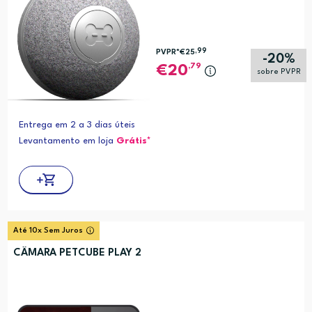
,99
PVPR*
€25
-20%
,79
20
sobre PVPR
Entrega em 2 a 3 dias úteis
Levantamento em loja
Grátis*
Até 10x Sem Juros
CÂMARA PETCUBE PLAY 2