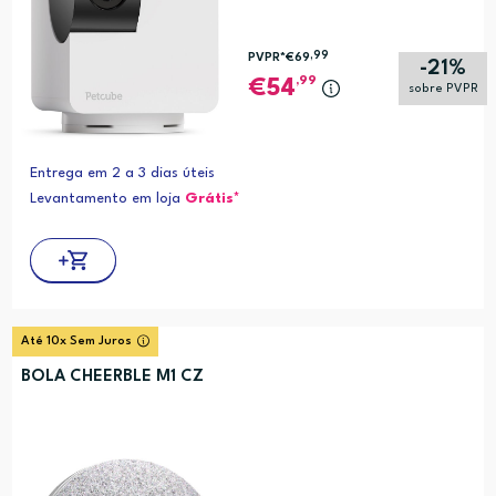
,99
PVPR*
€69
-21%
,99
54
sobre PVPR
Entrega em 2 a 3 dias úteis
Levantamento em loja
Grátis*
Até 10x Sem Juros
BOLA CHEERBLE M1 CZ