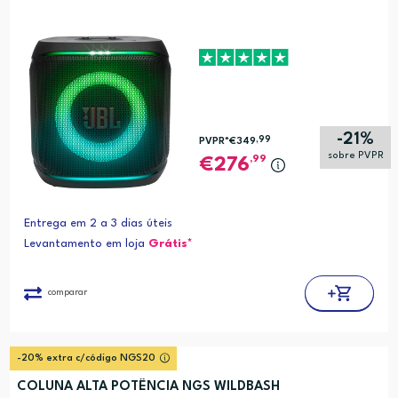
-21%
,99
PVPR*
€349
sobre PVPR
,99
276
Entrega em 2 a 3 dias úteis
Levantamento em loja
Grátis*
comparar
-20% extra c/código NGS20
COLUNA ALTA POTÊNCIA NGS WILDBASH