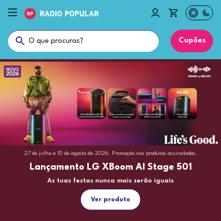
Cupões
05 janeiro a 31 dezembro de 2026. Consulta condições. Promoção nos produtos
27 de julho a 10 de agosto de 2026. Promoção nos produtos assinalados.
13 julho a 30 setembro de 2026. Promoção nos produtos assinalados.
assinalados.
Lançamento LG XBoom AI Stage 501
Para todos os momentos
Receba uma moldura
As tuas festas nunca mais serão iguais
Há uma Hisense
Para a sua nova TV The Frame & Music Frame
Ver produtos
Ver produto
Ver produtos