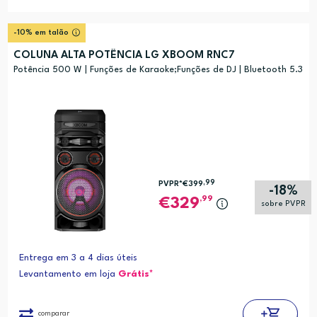
-10% em talão
COLUNA ALTA POTÊNCIA LG XBOOM RNC7
Potência 500 W | Funções de Karaoke;Funções de DJ | Bluetooth 5.3
,99
PVPR*
€399
-18%
,99
329
sobre PVPR
Entrega em 3 a 4 dias úteis
Levantamento em loja
Grátis*
comparar