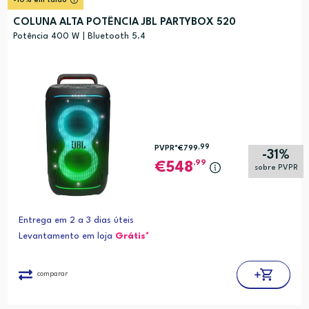
-10% em talão
COLUNA ALTA POTÊNCIA JBL PARTYBOX 520
Potência 400 W | Bluetooth 5.4
,99
PVPR*
€799
-31%
,99
548
sobre PVPR
Entrega em 2 a 3 dias úteis
Levantamento em loja
Grátis*
comparar