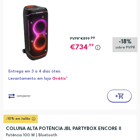
,99
PVPR*
€899
-18%
,99
734
sobre PVPR
Entrega em 3 a 4 dias úteis
Levantamento em loja
Grátis*
comparar
-10% em talão
COLUNA ALTA POTÊNCIA JBL PARTYBOX ENCORE II
Potência 100 W | Bluetooth