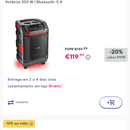
Potência 300 W | Bluetooth: 5.4
,99
PVPR*
€149
-20%
,99
119
sobre PVPR
Entrega em 3 a 4 dias úteis
Levantamento em loja
Grátis*
comparar
-10% em talão