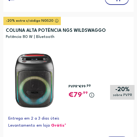
-20% extra c/código NGS20
COLUNA ALTA POTÊNCIA NGS WILDSWAGGO
Potência 80 W | Bluetooth
,99
PVPR*
€99
-20%
,99
79
sobre PVPR
Entrega em 2 a 3 dias úteis
Levantamento em loja
Grátis*