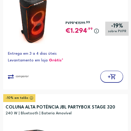
,99
PVPR*
€1599
-19%
,99
1.294
sobre PVPR
Entrega em 3 a 4 dias úteis
Levantamento em loja
Grátis*
comparar
-10% em talão
COLUNA ALTA POTÊNCIA JBL PARTYBOX STAGE 320
240 W | Bluetooth | Bateria Amovível