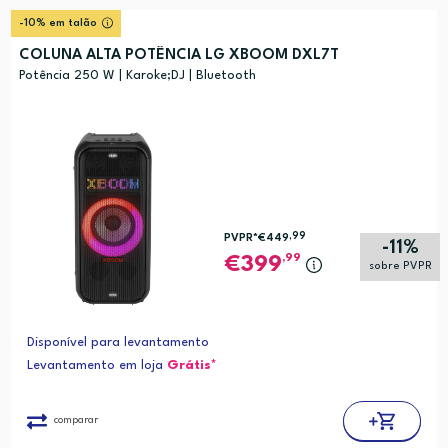
-10% em talão
COLUNA ALTA POTÊNCIA LG XBOOM DXL7T
Potência 250 W | Karoke;DJ | Bluetooth
,99
PVPR*
€449
-11%
,99
399
sobre PVPR
Disponível para levantamento
Levantamento em loja
Grátis*
comparar