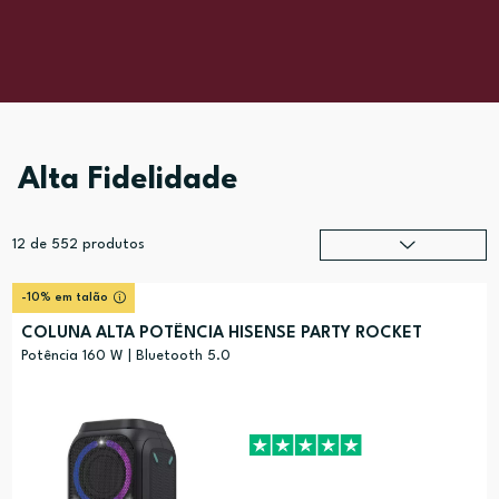
Alta Fidelidade
12
de
552
produtos
Relevância
?
-10% em talão
Preço (mais alto)
COLUNA ALTA POTÊNCIA HISENSE PARTY ROCKET
Preço (mais baixo)
Potência 160 W | Bluetooth 5.0
Alfabética (A-Z)
Alfabética (Z-A)