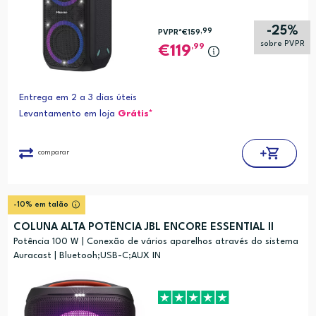
-25%
,99
PVPR*
€159
sobre PVPR
,99
119
Entrega em 2 a 3 dias úteis
Levantamento em loja
Grátis*
comparar
-10% em talão
COLUNA ALTA POTÊNCIA JBL ENCORE ESSENTIAL II
Potência 100 W | Conexão de vários aparelhos através do sistema
Auracast | Bluetooh;USB-C;AUX IN