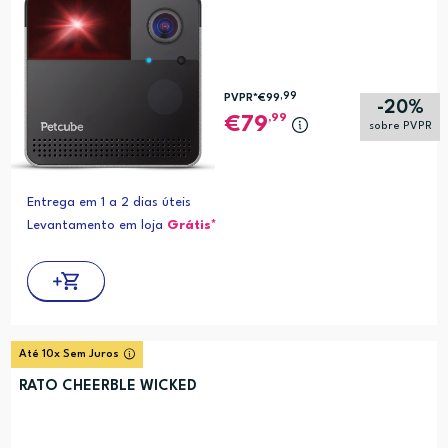
,99
PVPR*
€99
-20%
,99
79
sobre PVPR
Entrega em 1 a 2 dias úteis
Levantamento em loja
Grátis*
Até 10x Sem Juros
RATO CHEERBLE WICKED