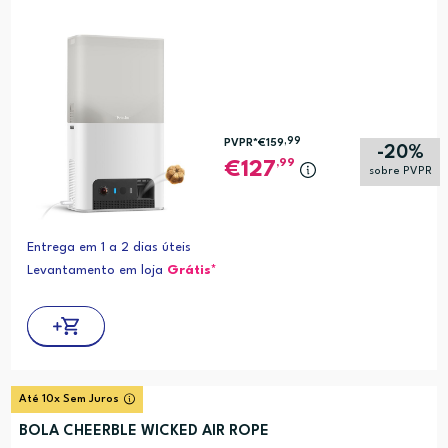
,99
PVPR*
€159
-20%
,99
127
sobre PVPR
Entrega em 1 a 2 dias úteis
Levantamento em loja
Grátis*
Até 10x Sem Juros
BOLA CHEERBLE WICKED AIR ROPE