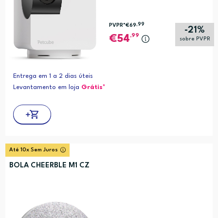
,99
PVPR*
€69
-21%
,99
54
sobre PVPR
Entrega em 1 a 2 dias úteis
Levantamento em loja
Grátis*
Até 10x Sem Juros
BOLA CHEERBLE M1 CZ