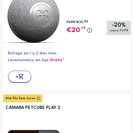
,99
PVPR*
€25
-20%
,79
20
sobre PVPR
Entrega em 1 a 2 dias úteis
Levantamento em loja
Grátis*
Até 10x Sem Juros
CÂMARA PETCUBE PLAY 2