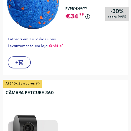
,99
PVPR*
€49
-30%
,99
34
sobre PVPR
Entrega em 1 a 2 dias úteis
Levantamento em loja
Grátis*
Até 10x Sem Juros
CÂMARA PETCUBE 360