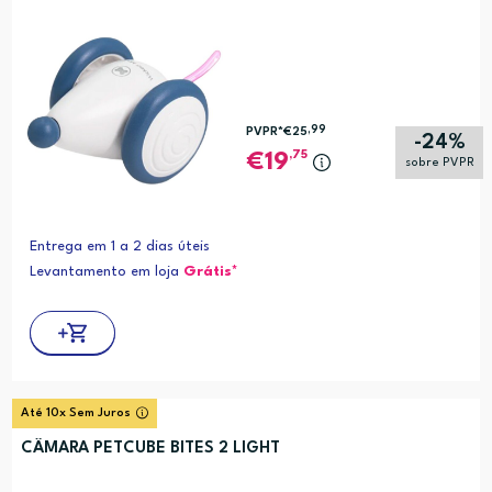
,99
PVPR*
€25
-24%
,75
19
sobre PVPR
Entrega em 1 a 2 dias úteis
Levantamento em loja
Grátis*
Até 10x Sem Juros
CÂMARA PETCUBE BITES 2 LIGHT