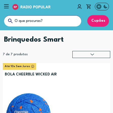
Cupões
Brinquedos Smart
7
de
7
produtos
Relevância
?
Até 10x Sem Juros
Preço (mais alto)
BOLA CHEERBLE WICKED AIR
Preço (mais baixo)
Alfabética (A-Z)
Alfabética (Z-A)