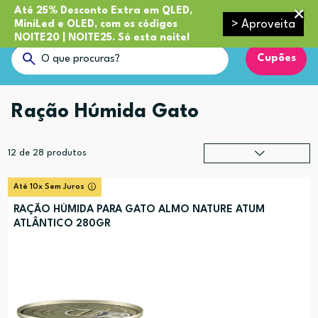
Até 25% Desconto Extra em QLED,
> Aproveita
MiniLed e OLED, com os códigos
NOITE20 | NOITE25. Só esta noite!
Cupões
Ração Húmida Gato
12
de
28
produtos
Relevância
?
Até 10x Sem Juros
Preço (mais alto)
RAÇÃO HÚMIDA PARA GATO ALMO NATURE ATUM
ATLÂNTICO 280GR
Preço (mais baixo)
Alfabética (A-Z)
Alfabética (Z-A)