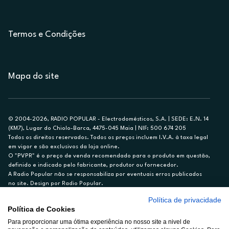
Termos e Condições
Mapa do site
© 2004-2026, RADIO POPULAR - Electrodomésticos, S.A. | SEDE: E.N. 14
(KM7), Lugar do Chiolo-Barca, 4475-045 Maia | NIF: 500 674 205
Todos os direitos reservados. Todos os preços incluem I.V.A. à taxa legal
em vigor e são exclusivos da loja online.
O "PVPR" é o preço de venda recomendado para o produto em questão,
definido e indicado pelo fabricante, produtor ou fornecedor.
A Radio Popular não se responsabiliza por eventuais erros publicados
no site. Design por Radio Popular.
Política de privacidade
** TAEG CARTÃO DE CRÉDITO RP/ON: 18,5%
Política de Cookies
Ex. para limite de crédito de €1.500, reembolsado em 12 meses, TAN
Para proporcionar uma ótima experiência no nosso site a nivel de
14,79%.