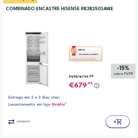
COMBINADO ENCASTRE HISENSE RB3B250SAWE
Esta
580 €
de poupança energética
ação
em poupança energética
Bronze
abre
-15%
a
sobre PVPR
,99
PVPR*
€799
ferramenta
,99
679
de
poupança
Entrega em 2 a 3 dias úteis
energética
Levantamento em loja
Grátis*
Youreko.
comparar