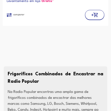
Levantamento em loja
Grátis*
energética
Youreko.
comparar
Frigoríficos Combinados de Encastrar na
Radio Popular
Na Radio Popular encontras uma ampla gama de
frigoríficos combinados de encastrar das melhores
marcas como Samsung, LG, Bosch, Siemens, Whirlpool,
Beko, Candy, Indesit, Hotpoint e muito mais, sempre ao