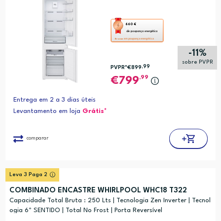
Esta
660 €
de poupança energética
ação
em poupança energética
Bronze
abre
-11%
a
sobre PVPR
,99
PVPR*
€899
ferramenta
,99
799
de
poupança
Entrega em 2 a 3 dias úteis
energética
Levantamento em loja
Grátis*
Youreko.
comparar
Leva 3 Paga 2
COMBINADO ENCASTRE WHIRLPOOL WHC18 T322
Capacidade Total Bruta : 250 Lts | Tecnologia Zen Inverter | Tecnol
ogia 6º SENTIDO | Total No Frost | Porta Reversível