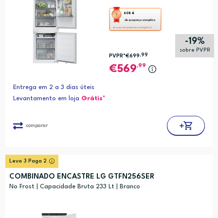
Esta
608 €
de poupança energética
ação
em poupança energética
Bronze
abre
-19%
a
sobre PVPR
,99
PVPR*
€699
ferramenta
,99
569
de
poupança
Entrega em 2 a 3 dias úteis
energética
Levantamento em loja
Grátis*
Youreko.
comparar
Leva 3 Paga 2
COMBINADO ENCASTRE LG GTFN256SER
No Frost | Capacidade Bruta 233 Lt | Branco