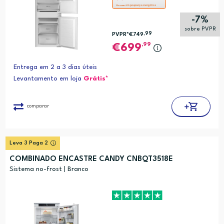
ação
em poupança energética
Bronze
abre
-7%
a
sobre PVPR
,99
PVPR*
€749
ferramenta
,99
699
de
poupança
Entrega em 2 a 3 dias úteis
energética
Levantamento em loja
Grátis*
Youreko.
comparar
Leva 3 Paga 2
COMBINADO ENCASTRE CANDY CNBQT3518E
Sistema no-frost | Branco