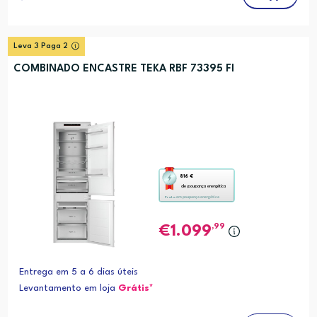
Leva 3 Paga 2
COMBINADO ENCASTRE TEKA RBF 73395 FI
Esta
816 €
de poupança energética
ação
em poupança energética
Prata
abre
a
,99
1.099
ferramenta
de
Entrega em 5 a 6 dias úteis
poupança
Levantamento em loja
Grátis*
energética
Youreko.