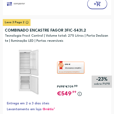
comparar
Leva 3 Paga 2
COMBINADO ENCASTRE FAGOR 3FIC-5431.2
Tecnologia Frost Control | Volume total: 275 Litros | Porta Deslizan
te | Iluminação LED | Portas reversíveis
Esta
646 €
de poupança energética
ação
em poupança energética
Bronze
abre
-23%
a
sobre PVPR
,99
PVPR*
€709
ferramenta
,99
549
de
poupança
Entrega em 2 a 3 dias úteis
energética
Levantamento em loja
Grátis*
Youreko.