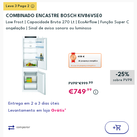
Leva 3 Paga 2
COMBINADO ENCASTRE BOSCH KIV86VSE0
Low Frost | Capacidade Bruta 270 Lt | EcoAirflow | Função Super C
ongelação | Sinal de aviso sonoro ou luminoso
Esta
608 €
de poupança energética
ação
em poupança energética
Bronze
abre
-25%
a
sobre PVPR
,99
PVPR*
€999
ferramenta
,99
749
de
poupança
Entrega em 2 a 3 dias úteis
energética
Levantamento em loja
Grátis*
Youreko.
comparar