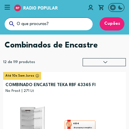
Cupões
Combinados de Encastre
12
de
119
produtos
Relevância
?
Até 10x Sem Juros
Preço (mais alto)
COMBINADO ENCASTRE TEKA RBF 43345 FI
Preço (mais baixo)
No Frost | 271 Lt
Alfabética (A-Z)
Alfabética (Z-A)
Esta
622 €
de poupança energética