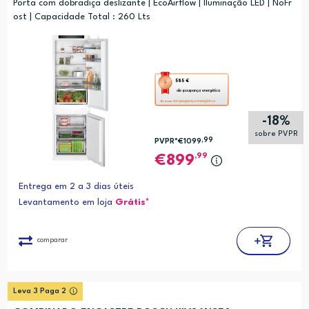
Porta com dobradiça deslizante | EcoAirflow | Iluminação LED | NoFr
ost | Capacidade Total : 260 Lts
Esta
585 €
de poupança energética
ação
em poupança energética
Bronze
abre
-18%
a
sobre PVPR
,99
PVPR*
€1099
ferramenta
,99
899
de
poupança
Entrega em 2 a 3 dias úteis
energética
Levantamento em loja
Grátis*
Youreko.
comparar
Leva 3 Paga 2