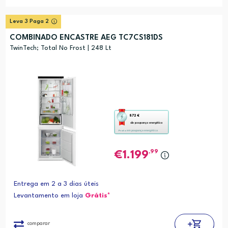
Leva 3 Paga 2
COMBINADO ENCASTRE AEG TC7CS181DS
TwinTech; Total No Frost | 248 Lt
Esta
872 €
de poupança energética
ação
em poupança energética
Prata
abre
a
,99
1.199
ferramenta
de
Entrega em 2 a 3 dias úteis
poupança
Levantamento em loja
Grátis*
energética
Youreko.
comparar