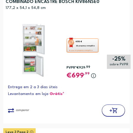
COMBINADO ENCASTRE BOSCH KIV86NSE0
177,2 x 54,1 x 54,8 cm
Esta
608 €
de poupança energética
ação
em poupança energética
Bronze
abre
-25%
a
sobre PVPR
,99
PVPR*
€929
ferramenta
,99
699
de
poupança
Entrega em 2 a 3 dias úteis
energética
Levantamento em loja
Grátis*
Youreko.
comparar
Leva 3 Paga 2