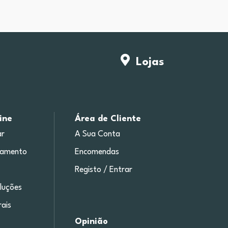
Lojas
ine
Área de Cliente
r
A Sua Conta
gamento
Encomendas
Registo / Entrar
luções
ais
Opinião