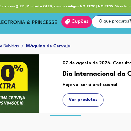
ube RP+
Entrega
xtra em QLED, MiniLed e OLED, com os códigos NOITE20 | NOITE25. Só esta n
Cupões
LECTRONIA & PRINCESSE
e Bebidas
Máquina de Cerveja
07 de agosto de 2026. Consulta
Dia Internacional da 
Hoje vai ser à profissional
Ver produtos