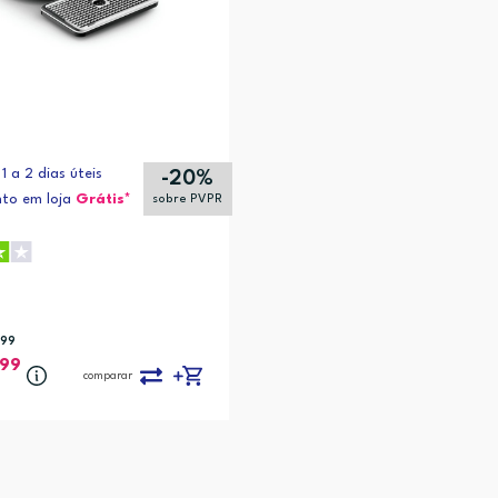
1 a 2 dias úteis
-20%
to em loja
Grátis*
sobre PVPR
,99
,99
comparar