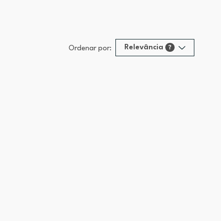
Relevância
?
Ordenar por:
Relevância
?
Preço (mais alto)
Preço (mais baixo)
Alfabética (A-Z)
Alfabética (Z-A)