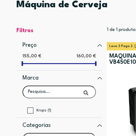
Máquina de Cerveja
1
de
1
produto
Filtros
Preço
Leva 3 Paga 2
MÁQUINA
155,00 €
160,00 €
VB450E10
Marca
Krups (1)
Categorias