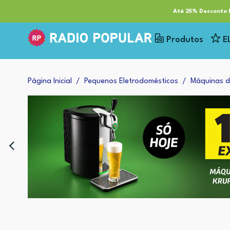
RP Tech
ESG & Sustentabilidade
Serviços
Cl
Até 25% Desconto E
Produtos
E
Página Inicial
Pequenos Eletrodomésticos
Máquinas d