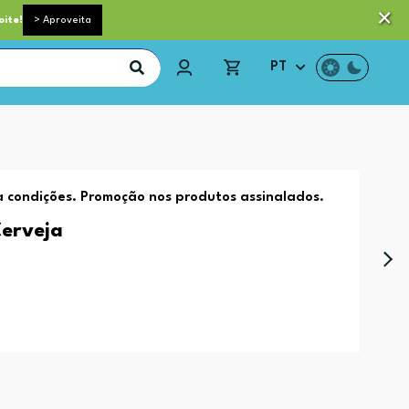
 pequeno porte grátis acima de 35€*
Trocas e Devoluções
oite!
> Aproveita
PT
 condições. Promoção nos produtos assinalados.
Cerveja