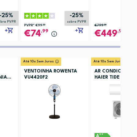
-25%
-25%
obre PVPR
sobre PVPR
PVPR*
€99
,99
€799
,99
,99
,99
74
449
Até 10x Sem Juros
Até 10x Sem Juros
VENTOINHA ROWENTA
AR CONDICIONA
NIA
VU4420F2
HAIER TIDE PREMI
++
A