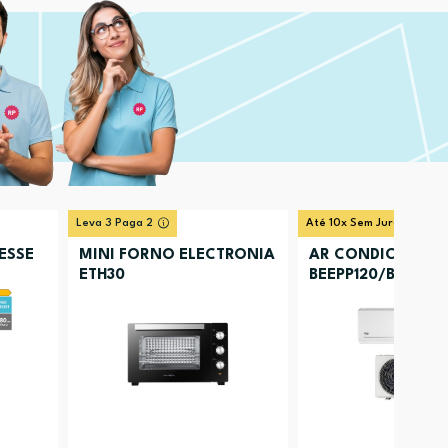
Leva 3 Paga 2
Até 10x Sem Juros
ESSE
MINI FORNO ELECTRONIA
AR CONDICIONAD
ETH30
BEEPP120/BEEPP121