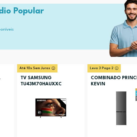
dio Popular
poníveis
Até 10x Sem Juros
Leva 3 Paga 2
L
TV SAMSUNG
COMBINADO PRINC
TU43M70HAUXXC
KEVIN