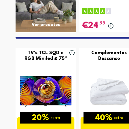
,99
24
Ver produtos
TV's TCL SQD e
Complementos
RGB Miniled ≥ 75”
Descanso
20%
40%
extra
extra