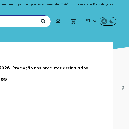
 pequeno porte grátis acima de 35€*
Trocas e Devoluções
PT
 2026. Promoção nos produtos assinalados.
ros