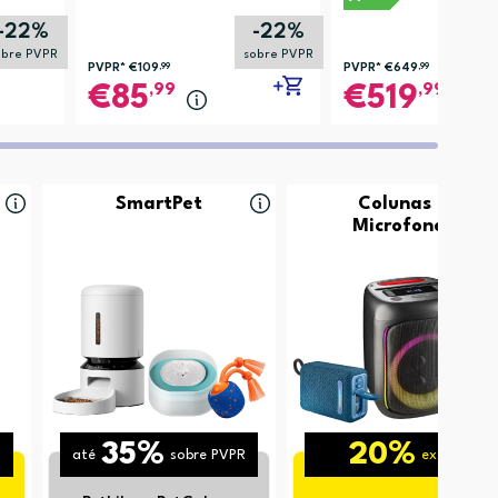
-22%
-22%
obre PVPR
sobre PVPR
PVPR*
€109
,99
PVPR*
€649
,99
,99
,99
85
519
SmartPet
Colunas e
Microfones
35%
20%
até
sobre PVPR
extra