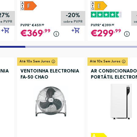
27%
-20%
re PVPR
sobre PVPR
s
PVPR*
€459
,99
PVPR*
€399
,99
,99
,99
369
299
Até 10x Sem Juros
Até 10x Sem Juros
NIA
VENTOINHA ELECTRONIA
AR CONDICIONADO
FA-50 CHAO
PORTÁTIL ELECTRO
ACBKYR41
A