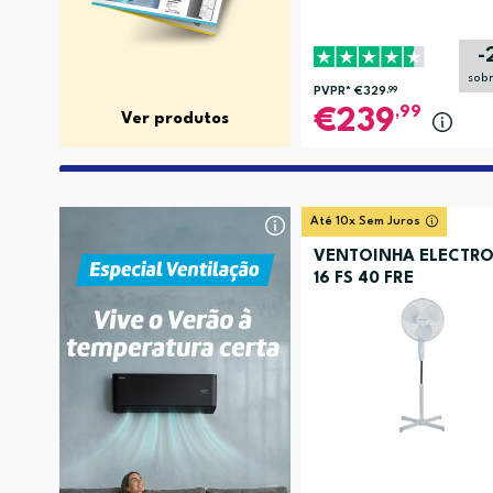
-
sob
PVPR*
€329
,99
,99
239
Ver produtos
Até 10x Sem Juros
VENTOINHA ELECTRO
16 FS 40 FRE