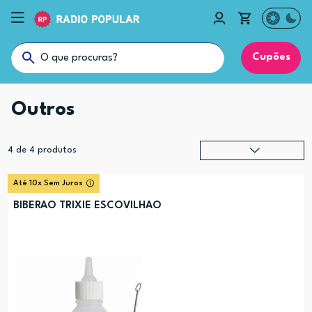
Cupões
Outros
4
de
4
produtos
Relevância
?
Até 10x Sem Juros
Preço (mais alto)
BIBERAO TRIXIE ESCOVILHAO
Preço (mais baixo)
Alfabética (A-Z)
Alfabética (Z-A)