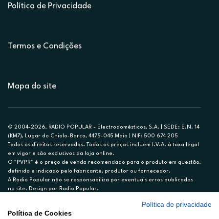
Política de Privacidade
Termos e Condições
Mapa do site
© 2004-2026, RADIO POPULAR - Electrodomésticos, S.A. | SEDE: E.N. 14
(KM7), Lugar do Chiolo-Barca, 4475-045 Maia | NIF: 500 674 205
Todos os direitos reservados. Todos os preços incluem I.V.A. à taxa legal
em vigor e são exclusivos da loja online.
O "PVPR" é o preço de venda recomendado para o produto em questão,
definido e indicado pelo fabricante, produtor ou fornecedor.
A Radio Popular não se responsabiliza por eventuais erros publicados
no site. Design por Radio Popular.
Política de privacidade
** TAEG CARTÃO DE CRÉDITO RP/ON: 18,5%
Política de Cookies
Ex. para limite de crédito de €1.500, reembolsado em 12 meses, TAN