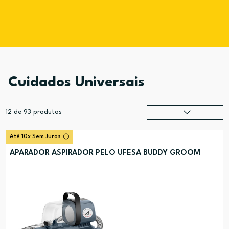
Cuidados Universais
12
de
93
produtos
Relevância
?
Até 10x Sem Juros
Preço (mais alto)
APARADOR ASPIRADOR PELO UFESA BUDDY GROOM
Preço (mais baixo)
Alfabética (A-Z)
Alfabética (Z-A)