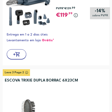
,99
PVPR*
€139
-14%
,99
119
sobre PVPR
Entrega em 1 a 2 dias úteis
Levantamento em loja
Grátis*
Leva 3 Paga 2
ESCOVA TRIXIE DUPLA BORRAC 6X23CM