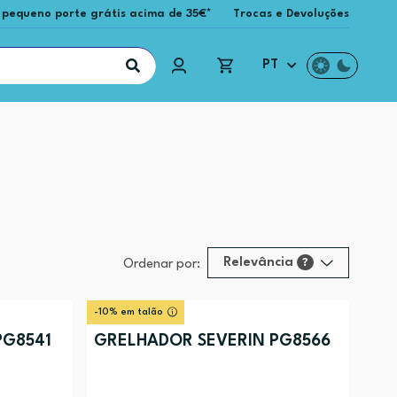
 pequeno porte grátis acima de 35€*
Trocas e Devoluções
PT
Relevância
?
Ordenar por:
Relevância
?
-10% em talão
Preço (mais alto)
PG8541
GRELHADOR SEVERIN PG8566
Preço (mais baixo)
Alfabética (A-Z)