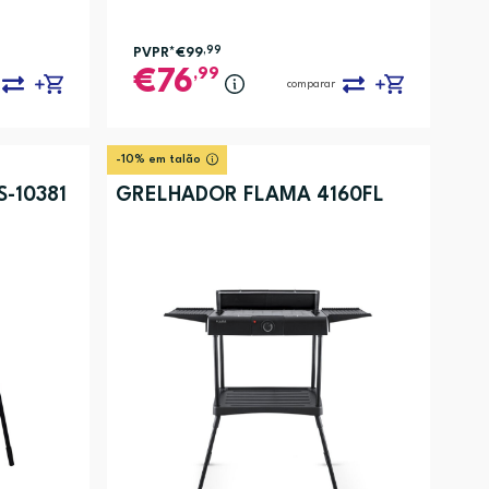
PVPR*
€99
,99
,99
76
comparar
-10% em talão
-10381
GRELHADOR FLAMA 4160FL