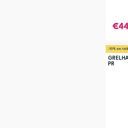
4
-10% em tal
GRELHA
PR