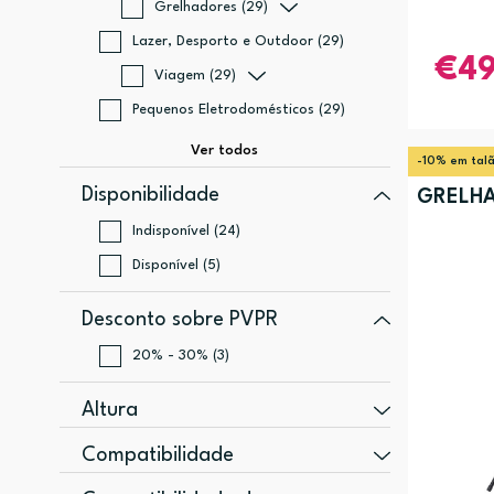
Grelhadores (29)
Lazer, Desporto e Outdoor (29)
4
Viagem (29)
Pequenos Eletrodomésticos (29)
-10% em tal
Disponibilidade
GRELHA
Indisponível (24)
Disponível (5)
Desconto sobre PVPR
20% - 30% (3)
Altura
1295,4 mm (2)
Compatibilidade
1193 mm (1)
22/575/650 Series (1)