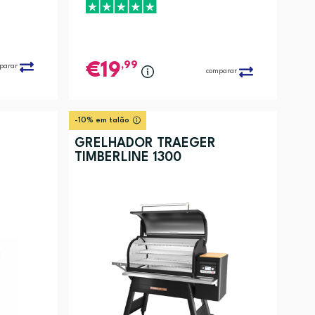
,99
19
parar
comparar
-10% em talão
GRELHADOR TRAEGER
TIMBERLINE 1300