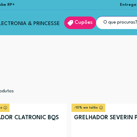
ube RP+
Entrega
Cupões
LECTRONIA & PRINCESSE
odutos
ão
-10% em talão
DOR CLATRONIC BQS
GRELHADOR SEVERIN 