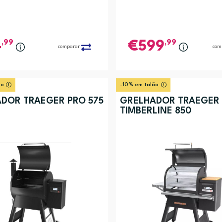
,99
,99
4
599
comparar
com
ão
-10% em talão
DOR TRAEGER PRO 575
GRELHADOR TRAEGER
TIMBERLINE 850