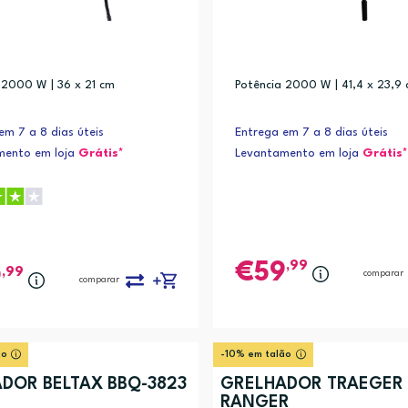
, Eastwood, Heartland, Homestead grills (1)
 2000 W | 36 x 21 cm
Potência 2000 W | 41,4 x 23,9
em 7 a 8 dias úteis
Entrega em 7 a 8 dias úteis
mento em loja
Grátis*
Levantamento em loja
Grátis*
,99
59
,99
9
comparar
comparar
ão
-10% em talão
DOR BELTAX BBQ-3823
GRELHADOR TRAEGER
RANGER