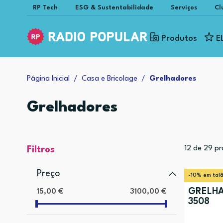
RP Tech
ESG & Sustentabilidade
Serviços
Cl
Produtos
E
Página Inicial
Casa e Bricolage
Grelhadores
Grelhadores
12
de
29
pr
Filtros
Preço
-10% em tal
GRELHA
15,00 €
3100,00 €
3508