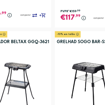
PVPR*
€159
,99
,99
9
comparar
,99
117
comparar
ão
-10% em talão
DOR BELTAX GGQ-3621
GRELHAD SOGO BAR-SS