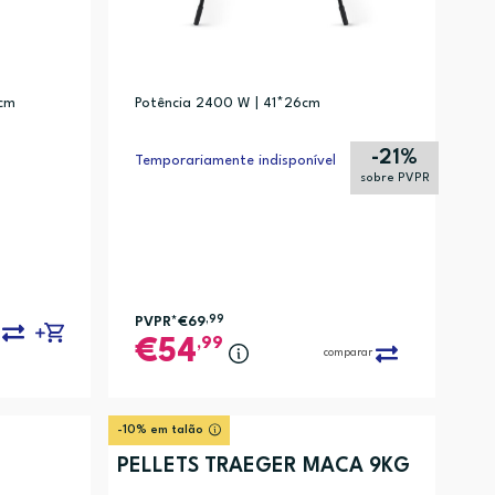
 cm
Potência 2400 W | 41*26cm
-21%
Temporariamente indisponível
sobre PVPR
PVPR*
€69
,99
,99
54
comparar
-10% em talão
PELLETS TRAEGER MACA 9KG