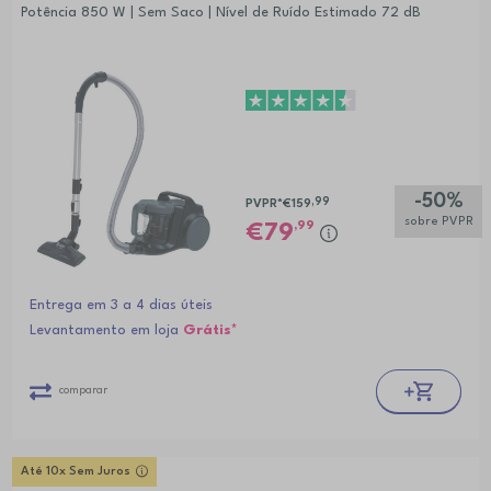
Potência 850 W | Sem Saco | Nível de Ruído Estimado 72 dB
-50%
,99
PVPR*
€159
sobre PVPR
,99
79
Entrega em 3 a 4 dias úteis
Levantamento em loja
Grátis*
comparar
Até 10x Sem Juros