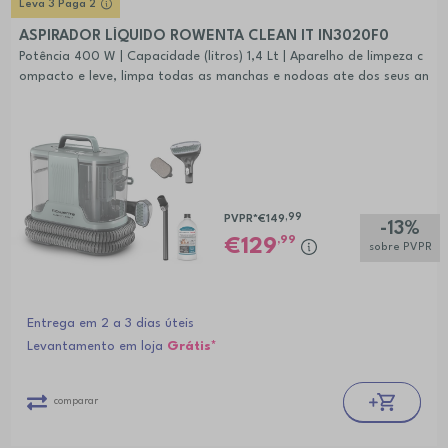
Leva 3 Paga 2
ASPIRADOR LÍQUIDO ROWENTA CLEAN IT IN3020F0
Potência 400 W | Capacidade (litros) 1,4 Lt | Aparelho de limpeza c
ompacto e leve, limpa todas as manchas e nodoas ate dos seus an
imais de estimaçao; Açao multilimpeza: escova e aspira.
,99
PVPR*
€149
-13%
,99
129
sobre PVPR
Entrega em 2 a 3 dias úteis
Levantamento em loja
Grátis*
comparar