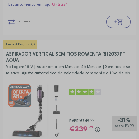
Levantamento em loja
Grátis*
comparar
Leva 3 Paga 2
ASPIRADOR VERTICAL SEM FIOS ROWENTA RH2037PT
AQUA
Voltagem 18 V | Autonomia em Minutos 45 Minutos | Sem fios e se
m saco; Ajuste automático da velocidade consoante o tipo de pis
o; Escova para sofás e frestas e rodapés; Painel de controlo inteli
gente
-31%
,99
PVPR*
€349
sobre PVPR
,99
239