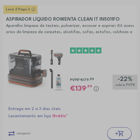
Leva 3 Paga 2
ASPIRADOR LÍQUIDO ROWENTA CLEAN IT IN5011FO
Aparelho limpeza de texteis, pulverizar, escovar e aspirar; Kit acess
orios de limpeza de carpetes, alcatifas, sofas, estofos, colchoes e
mais.
-22%
,99
PVPR*
€179
sobre PVPR
,99
139
Entrega em 2 a 3 dias úteis
Levantamento em loja
Grátis*
comparar