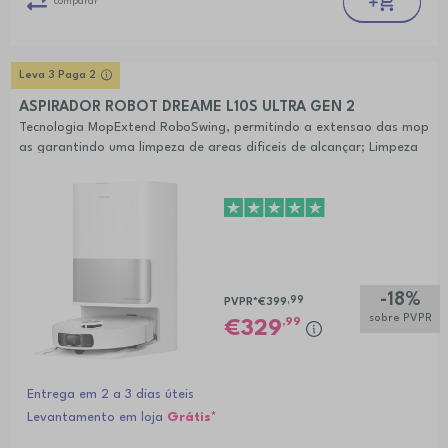
comparar
Leva 3 Paga 2
ASPIRADOR ROBOT DREAME L10S ULTRA GEN 2
Tecnologia MopExtend RoboSwing, permitindo a extensao das mop
as garantindo uma limpeza de areas dificeis de alcançar; Limpeza
de alcatifas personalizada
-18%
,99
PVPR*
€399
sobre PVPR
,99
329
Entrega em 2 a 3 dias úteis
Levantamento em loja
Grátis*