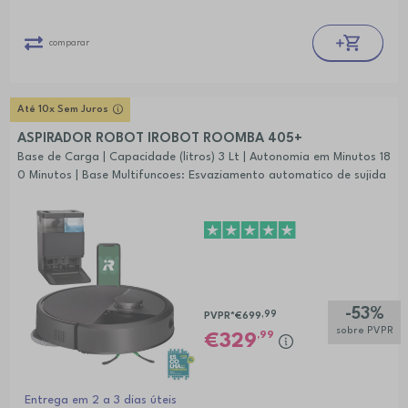
comparar
Até 10x Sem Juros
ASPIRADOR ROBOT IROBOT ROOMBA 405+
Base de Carga | Capacidade (litros) 3 Lt | Autonomia em Minutos 18
0 Minutos | Base Multifuncoes: Esvaziamento automatico de sujida
de ate 75 dias, Humidificacao e lavagem das esfregonas, Secagem
das esfregonas, Ciclos de autolimpeza
-53%
,99
PVPR*
€699
sobre PVPR
,99
329
Entrega em 2 a 3 dias úteis