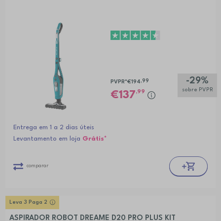
Alfabética (A-Z)
Alfabética (Z-A)
-29%
,99
PVPR*
€194
sobre PVPR
,99
137
Entrega em 1 a 2 dias úteis
Levantamento em loja
Grátis*
comparar
Leva 3 Paga 2
ASPIRADOR ROBOT DREAME D20 PRO PLUS KIT