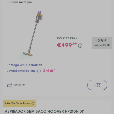
LCD com mediçao
,99
PVPR*
€699
-29%
,99
499
sobre PVPR
Entrega em 4 semanas
Levantamento em loja
Grátis*
comparar
Até 10x Sem Juros
ASPIRADOR SEM SACO HOOVER HP210H 011