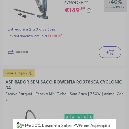
-40%
,99
PVPR*
€249
sobre PVPR
,99
149
Entrega em 2 a 3 dias úteis
Levantamento em loja
Grátis*
comparar
Leva 3 Paga 2
ASPIRADOR SEM SACO ROWENTA RO3786EA CYCLONIC
3A
Escova Parquet | Escova Mini Turbo | Sem Saco | 750W | Animal Car
e