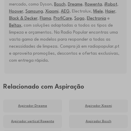
mercado, como Dyson,
Bosch
,
Dreame
,
Rowenta
,
iRobot
,
Hoover
,
Samsung
,
Xiaomi
,
AEG
, Electrolux,
Miele
,
Haier
,
Black & Decker
,
Flama
,
ProfiCare
,
Sogo
,
Electronia
e
Beltax
, com soluções adaptadas a todos os tipos de
limpeza e orçamentos. Na Radio Popular encontras uma
vasta gama de modelos para responder a todas as
necessidades de limpeza. Compra já em radiopopular.pt
e aproveita promoções, descontos e ofertas exclusivas,
com entrega rápida.
Relacionado com Aspiração
Aspirador Dreame
Aspirador Xiaomi
Aspirador vertical Rowenta
Aspirador Bosch