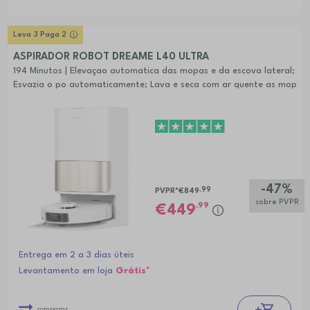
Leva 3 Paga 2
ASPIRADOR ROBOT DREAME L40 ULTRA
194 Minutos | Elevaçao automatica das mopas e da escova lateral;
Esvazia o po automaticamente; Lava e seca com ar quente as mop
as; Reabastece automaticamente a agua e detergente
-47%
,99
PVPR*
€849
sobre PVPR
,99
449
Entrega em 2 a 3 dias úteis
Levantamento em loja
Grátis*
comparar