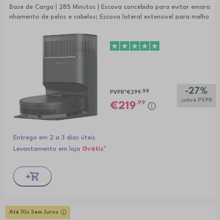
Base de Carga | 285 Minutos | Escova concebida para evitar emara
nhamento de pelos e cabelos; Escova lateral extensivel para melho
r limpeza de cantos; Sensor incorporado deteta as carpets;
-27%
,99
PVPR*
€299
sobre PVPR
,99
219
Entrega em 2 a 3 dias úteis
Levantamento em loja
Grátis*
Até 10x Sem Juros