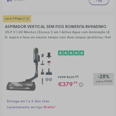
Leva 3 Paga 2
ASPIRADOR VERTICAL SEM FIOS ROWENTA RH9AD1WO
25,9 V | 60 Minutos | Escova 2 em 1 Active Aqua com iluminação LE
D: aspira e lava ao mesmo tempo com duas mopas giratórias; Gat
ilho Modo Boost; Tecnologia flex; Motor Digital;
-28%
,99
PVPR*
€529
sobre PVPR
,99
379
Entrega em 1 a 2 dias úteis
Levantamento em loja
Grátis*