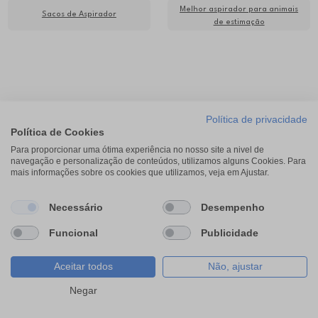
Melhor aspirador para animais
Sacos de Aspirador
de estimação
Política de privacidade
Segue-nos nas redes sociais
Política de Cookies
Para proporcionar uma ótima experiência no nosso site a nivel de
navegação e personalização de conteúdos, utilizamos alguns Cookies. Para
mais informações sobre os cookies que utilizamos, veja em Ajustar.
Necessário
Desempenho
Lojas
Funcional
Publicidade
Institucional
Aceitar todos
Não, ajustar
Filtros
Negar
Cartão RP-ON