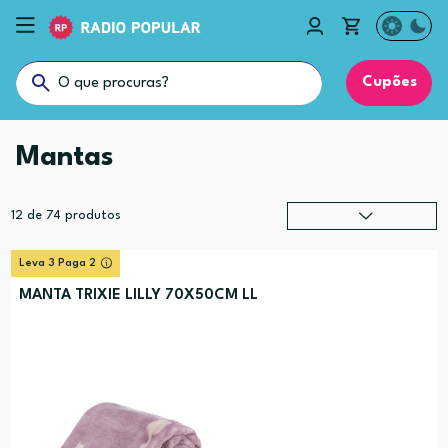
Cupões
Mantas
12
de
74
produtos
Relevância
?
Leva 3 Paga 2
Preço (mais alto)
MANTA TRIXIE LILLY 70X50CM LL
Preço (mais baixo)
Alfabética (A-Z)
Alfabética (Z-A)