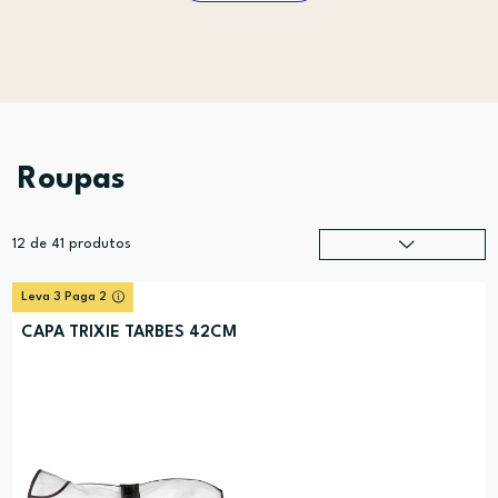
Roupas
12
de
41
produtos
Relevância
?
Leva 3 Paga 2
Preço (mais alto)
CAPA TRIXIE TARBES 42CM
Preço (mais baixo)
Alfabética (A-Z)
Alfabética (Z-A)