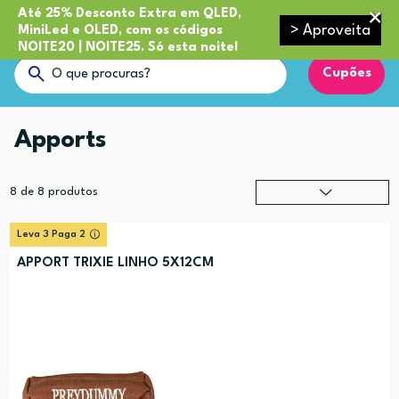
Até 25% Desconto Extra em QLED,
> Aproveita
MiniLed e OLED, com os códigos
NOITE20 | NOITE25. Só esta noite!
Cupões
Apports
8
de
8
produtos
Relevância
?
Leva 3 Paga 2
Preço (mais alto)
APPORT TRIXIE LINHO 5X12CM
Preço (mais baixo)
Alfabética (A-Z)
Alfabética (Z-A)